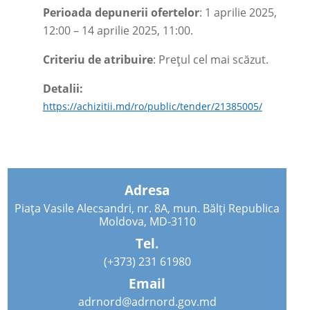
Perioada depunerii ofertelor
: 1 aprilie 2025,
12:00 – 14 aprilie 2025, 11:00.
Criteriu de atribuire
: Prețul cel mai scăzut.
Detalii:
https://achizitii.md/ro/public/tender/21385005/
Adresa
Piața Vasile Alecsandri, nr. 8A, mun. Bălți Republica
Moldova, MD-3110
Tel.
(+373) 231 61980
Email
adrnord@adrnord.gov.md