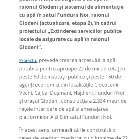
raionul Glodeni și sistemul de alimentație
cu apă în satul Fundurii Noi, raionul
Glodeni (actualizare, etapa 2), în cadrul
proiectului „Extinderea serviciilor publice
locale de asigurare cu apă în raionul
Glodeni”.
prevede crearea accesului la apă
Proiectul
potabilă pentru aproape 22 de mii de cetățeni,
peste 60 de instituții publice și peste 150 de
agenți economici din localitățile Clococenii
Vechi, Cajba, Dușmani, Hâjdieni, Fundurii Noi
și orașul Glodeni, construcția a 2.334 metri de
rețele interioare de apă și amenajarea
platformelor A și B în satul Fundurii Noi.
În acest sens, urmează să fie construită o
rețea de apeduct magistral cu o lungime de 22