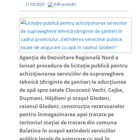
21.03.2025
638 accesări
Agenția de Dezvoltare Regională Nord a
lansat procedura de licitație publică pentru
achiziționarea serviciilor de supraveghere
tehnică (diriginte de șantier) la aducțiunea
de apă spre satele Clococenii Vechi, Cajba,
Dușmani, Hâjdieni și orașul Glodeni,
raionul Glodeni; construcția rezervoarelor
pentru înmagazinarea apei tratate pe
teritoriul stației de tratare din comuna
Balatina în scopul extinderii serviciilor
publice locale de asigurare cu apă în