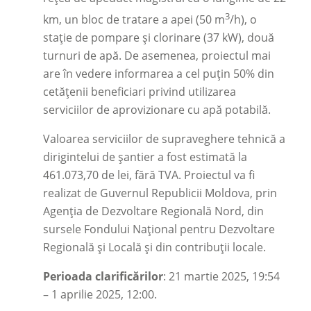
3
km, un bloc de tratare a apei (50 m
/h), o
stație de pompare și clorinare (37 kW), două
turnuri de apă. De asemenea, proiectul mai
are în vedere informarea a cel puțin 50% din
cetățenii beneficiari privind utilizarea
serviciilor de aprovizionare cu apă potabilă.
Valoarea serviciilor de supraveghere tehnică a
dirigintelui de șantier a fost estimată la
461.073,70 de lei, fără TVA. Proiectul va fi
realizat de Guvernul Republicii Moldova, prin
Agenția de Dezvoltare Regională Nord, din
sursele Fondului Național pentru Dezvoltare
Regională și Locală și din contribuții locale.
Perioada clarificărilor
: 21 martie 2025, 19:54
– 1 aprilie 2025, 12:00.