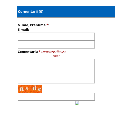
Comentarii (0)
Nume, Prenume
*
:
E-mail:
Comentariu
*
caractere rămase