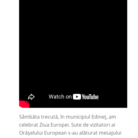
Sâmbăta trecută, în municipiul Edineț, am
celebrat Ziua Europei. Sute de vizitatori ai
Orășelului European s-au alăturat mesajului