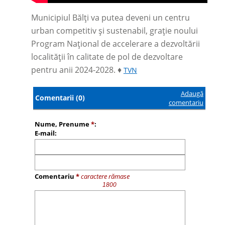
Municipiul Bălți va putea deveni un centru
urban competitiv și sustenabil, grație noului
Program Național de accelerare a dezvoltării
localității în calitate de pol de dezvoltare
pentru anii 2024-2028. ♦
TVN
Adaugă
Comentarii (0)
comentariu
Nume, Prenume
*
:
E-mail:
Comentariu
*
caractere rămase