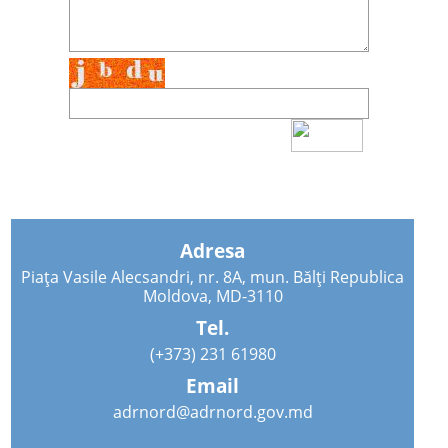
Adresa
Piața Vasile Alecsandri, nr. 8A, mun. Bălți Republica
Moldova, MD-3110
Tel.
(+373) 231 61980
Email
adrnord@adrnord.gov.md