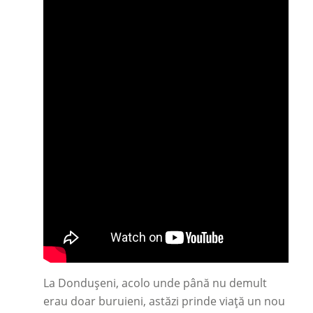
La Dondușeni, acolo unde până nu demult
erau doar buruieni, astăzi prinde viață un nou