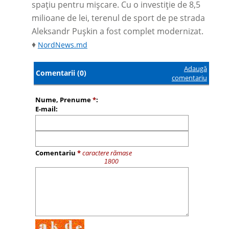
spațiu pentru mișcare. Cu o investiție de 8,5
milioane de lei, terenul de sport de pe strada
Aleksandr Pușkin a fost complet modernizat.
♦
NordNews.md
Adaugă
Comentarii (0)
comentariu
Nume, Prenume
*
:
E-mail:
Comentariu
*
caractere rămase