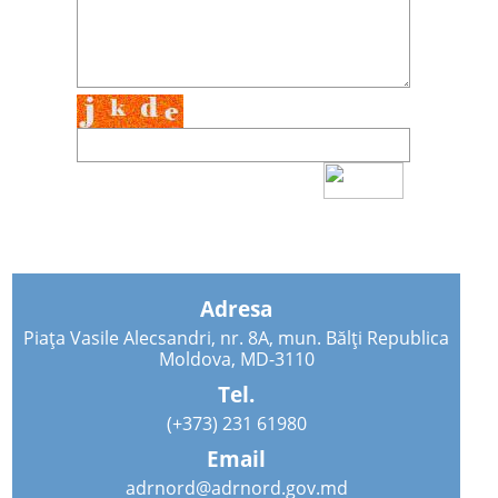
Adresa
Piața Vasile Alecsandri, nr. 8A, mun. Bălți Republica
Moldova, MD-3110
Tel.
(+373) 231 61980
Email
adrnord@adrnord.gov.md