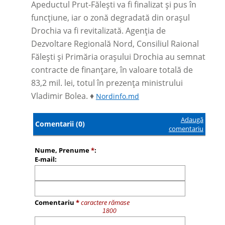
Apeductul Prut-Fălești va fi finalizat și pus în
funcțiune, iar o zonă degradată din orașul
Drochia va fi revitalizată. Agenția de
Dezvoltare Regională Nord, Consiliul Raional
Fălești și Primăria orașului Drochia au semnat
contracte de finanțare, în valoare totală de
83,2 mil. lei, totul în prezența ministrului
Vladimir Bolea. ♦
Nordinfo.md
Adaugă
Comentarii (0)
comentariu
Nume, Prenume
*
:
E-mail:
Comentariu
*
caractere rămase