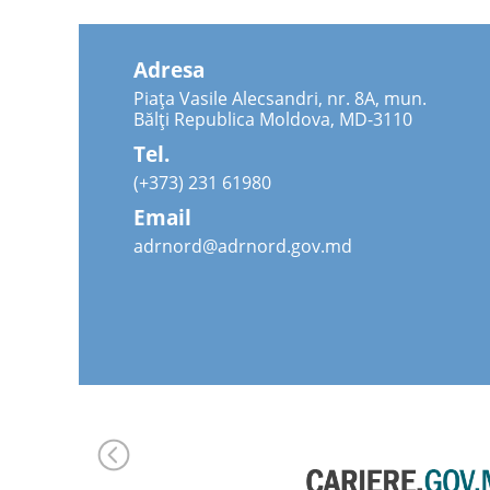
Adresa
Piața Vasile Alecsandri, nr. 8A, mun.
Bălți Republica Moldova, MD-3110
Tel.
(+373) 231 61980
Email
adrnord@adrnord.gov.md