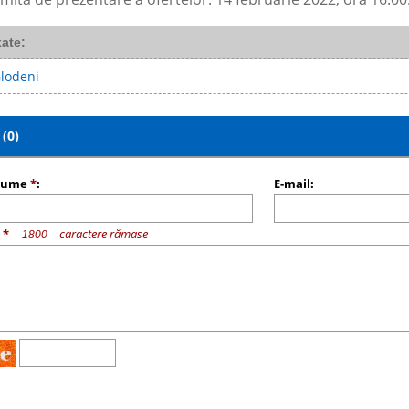
xate:
Glodeni
(0)
nume
*
:
E-mail:
u
*
caractere rămase