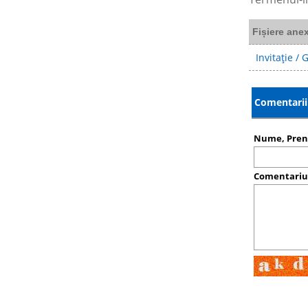
Fișiere ane
Invitație / 
Comentarii 
Nume, Pre
Comentari