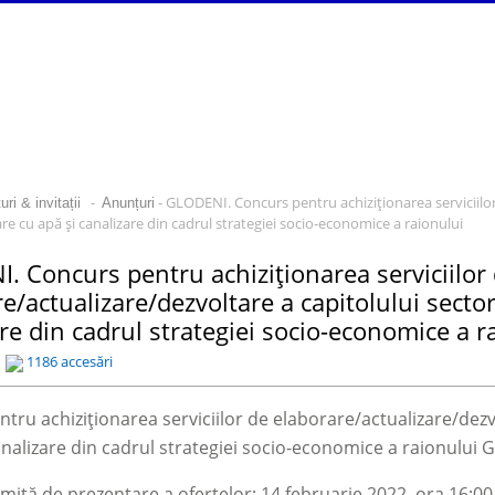
-
- GLODENI. Concurs pentru achiziționarea serviciilor
ri & invitații
Anunțuri
re cu apă și canalizare din cadrul strategiei socio-economice a raionului
. Concurs pentru achiziționarea serviciilor
e/actualizare/dezvoltare a capitolului secto
re din cadrul strategiei socio-economice a r
1186 accesări
tru achiziționarea serviciilor de elaborare/actualizare/dezv
analizare din cadrul strategiei socio-economice a raionului G
mită de prezentare a ofertelor: 14 februarie 2022, ora 16:00