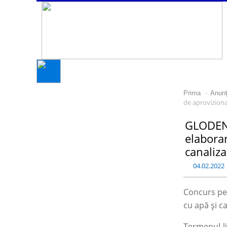
-
Prima
Anunțu
de aproviziona
GLODENI
elaborar
canaliza
04.02.2022
Concurs pen
cu apă și c
Termenul-li