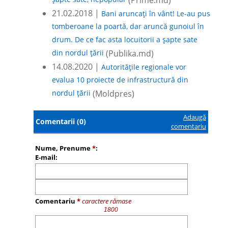
șapte sate, nepopular
(Prime.md)
21.02.2018 |
Bani aruncaţi în vânt! Le-au pus
tomberoane la poartă, dar aruncă gunoiul în
drum. De ce fac asta locuitorii a şapte sate
din nordul ţării
(Publika.md)
14.08.2020 |
Autorităţile regionale vor
evalua 10 proiecte de infrastructură din
nordul ţării
(Moldpres)
Adaugă
Comentarii (0)
comentariu
Nume, Prenume
*
:
E-mail:
Comentariu
*
caractere rămase