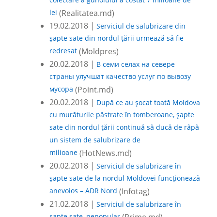
colectare a gunoiului a costat 7 milioane de
lei
(Realitatea.md)
19.02.2018 |
Serviciul de salubrizare din
şapte sate din nordul ţării urmează să fie
redresat
(Moldpres)
20.02.2018 |
В семи селах на севере
страны улучшат качество услуг по вывозу
мусора
(Point.md)
20.02.2018 |
După ce au șocat toată Moldova
cu murăturile păstrate în tomberoane, şapte
sate din nordul ţării continuă să ducă de râpă
un sistem de salubrizare de
milioane
(HotNews.md)
20.02.2018 |
Serviciul de salubrizare în
șapte sate de la nordul Moldovei funcționează
anevoios – ADR Nord
(Infotag)
21.02.2018 |
Serviciul de salubrizare în