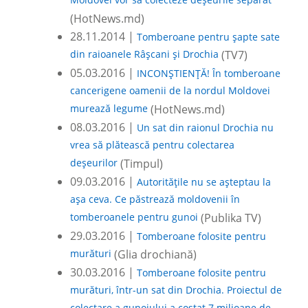
Moldovei vor să colecteze deșeurile separat
(HotNews.md)
28.11.2014 |
Tomberoane pentru şapte sate
din raioanele Râşcani şi Drochia
(TV7)
05.03.2016 |
INCONȘTIENȚĂ! În tomberoane
cancerigene oamenii de la nordul Moldovei
murează legume
(HotNews.md)
08.03.2016 |
Un sat din raionul Drochia nu
vrea să plătească pentru colectarea
deșeurilor
(Timpul)
09.03.2016 |
Autoritățile nu se așteptau la
așa ceva. Ce păstrează moldovenii în
tomberoanele pentru gunoi
(Publika TV)
29.03.2016 |
Tomberoane folosite pentru
murături
(Glia drochiană)
30.03.2016 |
Tomberoane folosite pentru
murături, într-un sat din Drochia. Proiectul de