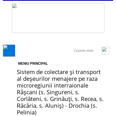
GENERAL
MENIU PRINCIPAL
Sistem de colectare și transport
al deșeurilor menajere pe raza
microregiunii interraionale
Râșcani (s. Singureni, s.
Corlăteni, s. Grinăuți, s. Recea, s.
Răcăria, s. Aluniș) - Drochia (s.
Pelinia)