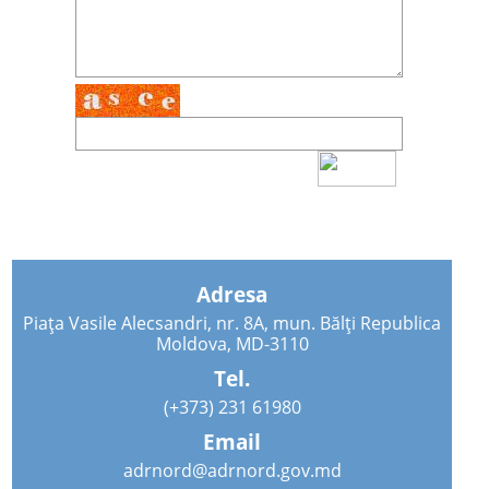
Adresa
Piața Vasile Alecsandri, nr. 8A, mun. Bălți Republica
Moldova, MD-3110
Tel.
(+373) 231 61980
Email
adrnord@adrnord.gov.md