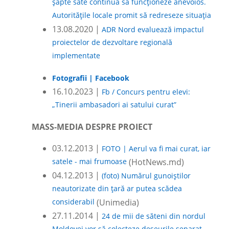
șapte sate continuă să funcționeze anevoios.
Autoritățile locale promit să redreseze situația
13.08.2020 |
ADR Nord evaluează impactul
proiectelor de dezvoltare regională
implementate
Fotografii | Facebook
16.10.2023 |
Fb / Concurs pentru elevi:
„Tinerii ambasadori ai satului curat”
MASS-MEDIA DESPRE PROIECT
03.12.2013 |
FOTO | Aerul va fi mai curat, iar
satele - mai frumoase
(HotNews.md)
04.12.2013 |
(foto) Numărul gunoiştilor
neautorizate din ţară ar putea scădea
considerabil
(Unimedia)
27.11.2014 |
24 de mii de săteni din nordul