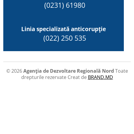
(0231) 61980
Linia specializată anticorupție
(022) 250 535
© 2026
Agenția de Dezvoltare Regională Nord
Toate
drepturile rezervate
Creat de
BRAND.MD