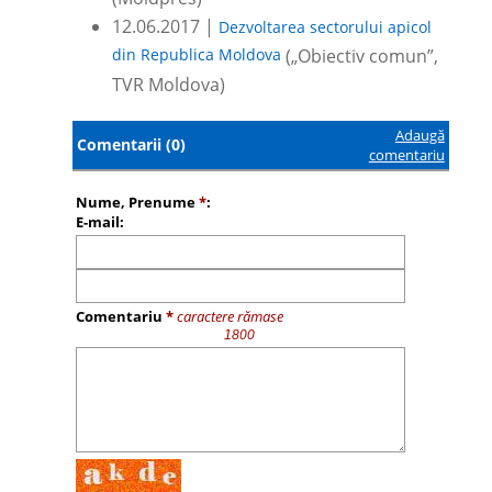
12.06.2017 |
Dezvoltarea sectorului apicol
din Republica Moldova
(„Obiectiv comun”,
TVR Moldova)
Adaugă
Comentarii (0)
comentariu
Nume, Prenume
*
:
E-mail:
Comentariu
*
caractere rămase