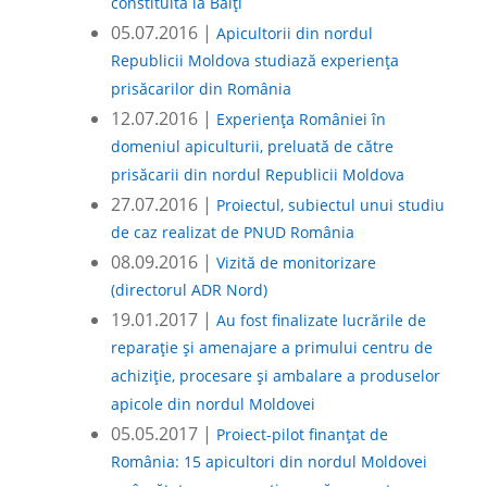
constituită la Bălți
05.07.2016 |
Apicultorii din nordul
Republicii Moldova studiază experiența
prisăcarilor din România
12.07.2016 |
Experiența României în
domeniul apiculturii, preluată de către
prisăcarii din nordul Republicii Moldova
27.07.2016 |
Proiectul, subiectul unui studiu
de caz realizat de PNUD România
08.09.2016 |
Vizită de monitorizare
(directorul ADR Nord)
19.01.2017 |
Au fost finalizate lucrările de
reparație și amenajare a primului centru de
achiziție, procesare și ambalare a produselor
apicole din nordul Moldovei
05.05.2017 |
Proiect-pilot finanțat de
România: 15 apicultori din nordul Moldovei