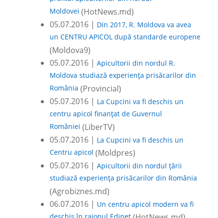
Moldovei
(HotNews.md)
05.07.2016 |
Din 2017, R. Moldova va avea
un CENTRU APICOL după standarde europene
(Moldova9)
05.07.2016 |
Apicultorii din nordul R.
Moldova studiază experiența prisăcarilor din
România
(Provincial)
05.07.2016 |
La Cupcini va fi deschis un
centru apicol finanțat de Guvernul
României
(LiberTV)
05.07.2016 |
La Cupcini va fi deschis un
Centru apicol
(Moldpres)
05.07.2016 |
Apicultorii din nordul țării
studiază experiența prisăcarilor din România
(Agrobiznes.md)
06.07.2016 |
Un centru apicol modern va fi
deschis în raionul Edineț
(HotNews.md)