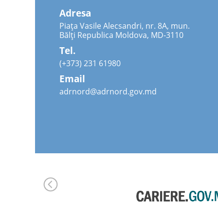
Adresa
Piața Vasile Alecsandri, nr. 8A, mun.
Bălți Republica Moldova, MD-3110
Tel.
(+373) 231 61980
Email
adrnord@adrnord.gov.md