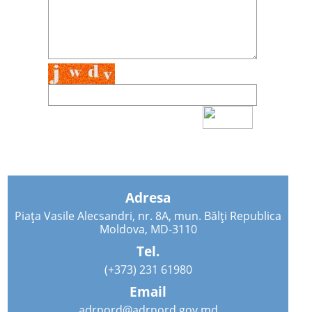
Adresa
Piața Vasile Alecsandri, nr. 8A, mun. Bălți Republica
Moldova, MD-3110
Tel.
(+373) 231 61980
Email
adrnord@adrnord.gov.md