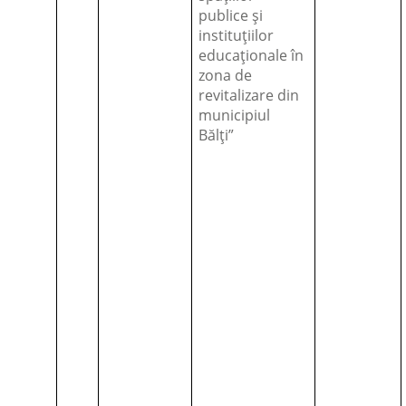
publice și
instituțiilor
educaționale în
zona de
revitalizare din
municipiul
Bălți”