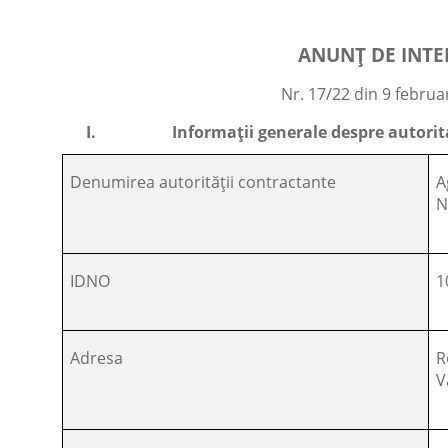
ANUNȚ DE INTE
Nr. 17/22 din 9 februa
I.
Informații generale despre autori
Denumirea autorității contractante
A
N
IDNO
1
Adresa
R
V