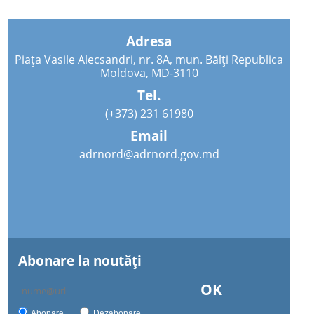
Adresa
Piața Vasile Alecsandri, nr. 8A, mun. Bălți Republica
Moldova, MD-3110
Tel.
(+373) 231 61980
Email
adrnord@adrnord.gov.md
Abonare la noutăţi
OK
Abonare
Dezabonare