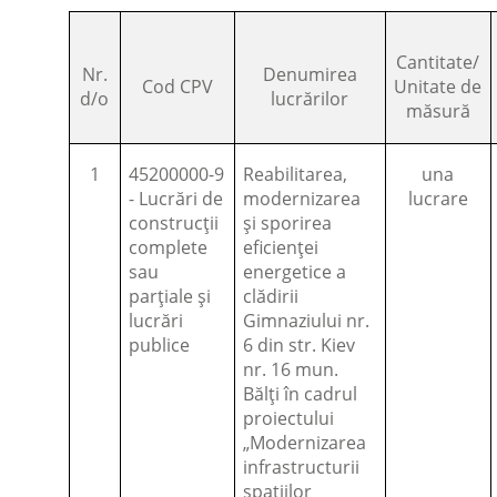
Cantitate/
Nr.
Denumirea
Cod CPV
Unitate de
d/o
lucrărilor
măsură
1
45200000-9
Reabilitarea,
una
- Lucrări de
modernizarea
lucrare
construcții
și sporirea
complete
eficienței
sau
energetice a
parțiale și
clădirii
lucrări
Gimnaziului nr.
publice
6 din str. Kiev
nr. 16 mun.
Bălți în cadrul
proiectului
„Modernizarea
infrastructurii
spațiilor