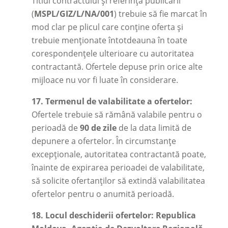
Titlul contractului și referința publicării
(
MSPL/GIZ/L/NA/001
) trebuie să fie marcat în
mod clar pe plicul care conține oferta și
trebuie menționate întotdeauna în toate
corespondențele ulterioare cu autoritatea
contractantă. Ofertele depuse prin orice alte
mijloace nu vor fi luate în considerare.
17.
Termenul de valabilitate a ofertelor:
Ofertele trebuie să rămână valabile pentru o
perioadă de
90 de zile
de la data limită de
depunere a ofertelor. În circumstanțe
excepționale, autoritatea contractantă poate,
înainte de expirarea perioadei de valabilitate,
să solicite ofertanților să extindă valabilitatea
ofertelor pentru o anumită perioadă.
18.
Locul deschiderii ofertelor: Republica