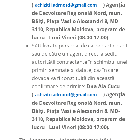
(
) Agenția
achizitii.adrnord@gmail.com
de Dezvoltare Regională Nord, mun.
Bălți, Piața Vasile Alecsandri 8, MD-
3110, Republica Moldova, program de
lucru - Luni-Vineri (08:00-17:00)
SAU livrate personal de către participant
sau de către un agent direct la sediul
autorității contractante în schimbul unei
primiri semnate și datate, caz în care
dovada va fi constituită din această
confirmare de primire:
Dna Ala Cucu
(
) Agenția
achizitii.adrnord@gmail.com
de Dezvoltare Regională Nord, mun.
Bălți, Piața Vasile Alecsandri 8, MD-
3110, Republica Moldova, program de
lucru - Luni-Vineri (08:00-17:00).