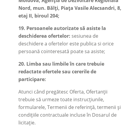
Moldova, Agenția de Dezvoltare Regională
Nord, mun. Bălți, Piața Vasile Alecsandri, 8,
etaj II, biroul 204;
19.
Persoanele autorizate să asiste la
deschiderea ofertelor:
sesiunea de
deschidere a ofertelor este publica si orice
persoană cointeresată poate sa asiste;
20.
Limba sau limbile în care trebuie
redactate ofertele sau cererile de
participare:
Atunci când pregătesc Oferta, Ofertanții
trebuie să urmeze toate instrucțiunile,
formularele, Termenii de referință, termenii și
condițiile contractuale incluse în Dosarul de
licitație.