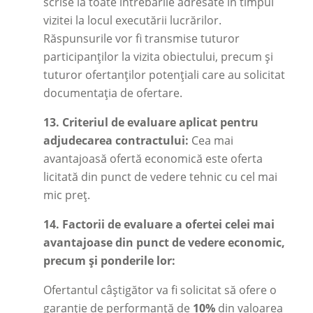
scrise la toate întrebările adresate în timpul
vizitei la locul executării lucrărilor.
Răspunsurile vor fi transmise tuturor
participanților la vizita obiectului, precum și
tuturor ofertanților potențiali care au solicitat
documentația de ofertare.
13.
Criteriul de evaluare aplicat pentru
adjudecarea contractului:
Cea mai
avantajoasă ofertă economică este oferta
licitată din punct de vedere tehnic cu cel mai
mic preț.
14.
Factorii de evaluare a ofertei celei mai
avantajoase din punct de vedere economic,
precum și ponderile lor:
Ofertantul câștigător va fi solicitat să ofere o
garanție de performanță de
10%
din valoarea