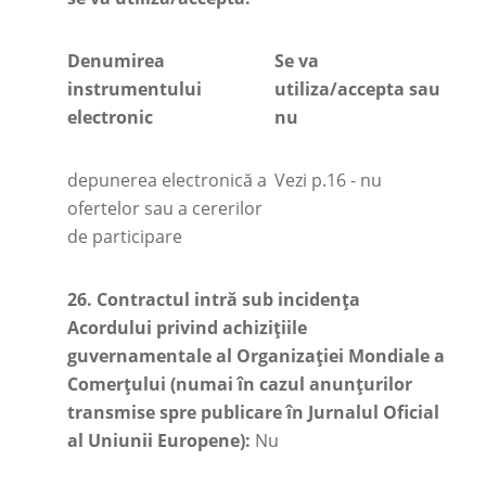
Denumirea
Se va
instrumentului
utiliza/accepta sau
electronic
nu
depunerea electronică a
Vezi p.16 - nu
ofertelor sau a cererilor
de participare
26.
Contractul intră sub incidența
Acordului privind achizițiile
guvernamentale al Organizației Mondiale a
Comerțului (numai în cazul anunțurilor
transmise spre publicare în Jurnalul Oficial
al Uniunii Europene):
Nu