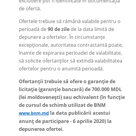
excludere pot fi identificate în documentația
de ofertă.
Ofertele trebuie să rămână valabile pentru o
perioadă de
90 de zile
de la data limită de
depunere a ofertelor. În circumstanțe
excepționale, autoritatea contractantă poate,
înainte de expirarea perioadei de valabilitate,
să solicite ofertanților să extindă valabilitatea
ofertelor pentru o anumită perioadă.
Ofertanții trebuie să ofere o garanție de
licitație (garanție bancară) de 700.000 MDL
(lei moldovenești) sau echivalent (în funcție
de cursul de schimb utilizat de BNM
la data publicării acestui
www.bnm.md
anunț de participare - 6 aprilie 2020) la
depunerea ofertei.