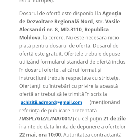
Est al Europei).
Dosarul de ofertă este disponibil la
Agenția
de Dezvoltare Regională Nord, str. Vasile
Alecsandri nr. 8, MD-3110, Republica
Moldova
, la cerere. Nu este necesară nicio
plată pentru dosarul de ofertă. Dosarul de
ofertă este gratuit. Ofertele trebuie depuse
utilizând formularul standard de ofertă inclus
în dosarul ofertei, al cărui format și
instrucțiuni trebuie respectate cu strictețe.
Ofertanții cu întrebări cu privire la această
ofertă ar trebui să le trimită în scris la
(menționând
achizitii.adrnord@gmail.com
referința de publicare prezentată
/
MSPL/GIZ/L/NA/001/
)
cu cel puțin
21 de zile
înainte de data limită de depunere a ofertelor
22 mai, ora 10:00
. Autoritatea contractantă