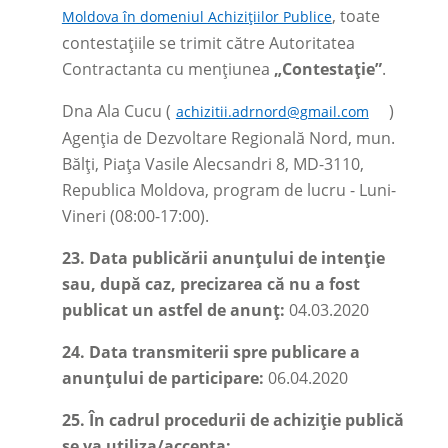
, toate
Moldova în domeniul Achizițiilor Publice
contestațiile se trimit către Autoritatea
Contractanta cu mențiunea
„Contestație”
.
Dna Ala Cucu (
)
achizitii.adrnord@gmail.com
Agenția de Dezvoltare Regională Nord, mun.
Bălți, Piața Vasile Alecsandri 8, MD-3110,
Republica Moldova, program de lucru - Luni-
Vineri (08:00-17:00).
23.
Data publicării anunțului de intenție
sau, după caz, precizarea că nu a fost
publicat un astfel de anunț:
04.03.2020
24.
Data transmiterii spre publicare a
anunțului de participare:
06.04.2020
25.
În cadrul procedurii de achiziție publică
se va utiliza/accepta: