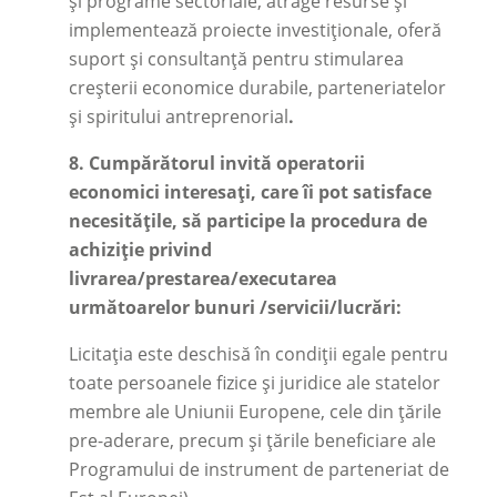
și programe sectoriale, atrage resurse și
implementează proiecte investiționale, oferă
suport și consultanță pentru stimularea
creșterii economice durabile, parteneriatelor
și spiritului antreprenorial
.
8.
Cumpărătorul invită operatorii
economici interesați, care îi pot satisface
necesitățile, să participe la procedura de
achiziție privind
livrarea/prestarea/executarea
următoarelor bunuri /servicii/lucrări:
Licitația este deschisă în condiții egale pentru
toate persoanele fizice și juridice ale statelor
membre ale Uniunii Europene, cele din țările
pre-aderare, precum și țările beneficiare ale
Programului de instrument de parteneriat de