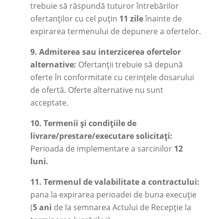
trebuie să răspundă tuturor întrebărilor
ofertanților cu cel puțin
11 zile
înainte de
expirarea termenului de depunere a ofertelor.
9.
Admiterea sau interzicerea ofertelor
alternative:
Ofertanții trebuie să depună
oferte în conformitate cu cerințele dosarului
de ofertă. Oferte alternative nu sunt
acceptate.
10.
Termenii și condițiile de
livrare/prestare/executare solicitați:
Perioada de implementare a sarcinilor
12
luni.
11.
Termenul de valabilitate a contractului:
pana la expirarea perioadei de buna execuție
(
5 ani
de la semnarea Actului de Recepție la