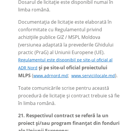
Dosarul de licitație este disponibil numai în
limba română.
Documentația de licitație este elaborată în
conformitate cu Regulamentul privind
achizițiile publice GIZ / MSPL Moldova
(versiunea adaptată la prevederile Ghidului
practic (PraG) al Uniunii Europene (UE).
Regulamentul este disponibil pe site-ul oficial al
și pe site-ul oficial proiectului
ADR Nord
MLPS
(
;
).
www.adrnord.md
www.serviciilocale.md
Toate comunicările scrise pentru această
procedură de licitație și contract trebuie să fie
în limba română.
21.
Respectivul contract se referă la un
proiect și/sau program finanțat din fonduri
ale Uniunii Europene: