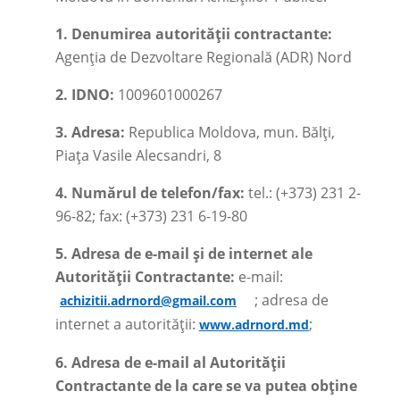
1.
Denumirea autorității contractante:
Agenția de Dezvoltare Regională (ADR) Nord
2.
IDNO:
1009601000267
3.
Adresa:
Republica Moldova, mun. Bălți,
Piața Vasile Alecsandri, 8
4.
Numărul de telefon/fax:
tel.: (+373) 231 2-
96-82; fax: (+373) 231 6-19-80
5.
Adresa de e-mail și de internet ale
Autorității Contractante:
e-mail:
; adresa de
achizitii.adrnord@gmail.com
internet a autorității:
;
www.adrnord.md
6.
Adresa de e-mail al Autorității
Contractante de la care se va putea obține