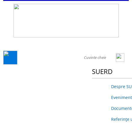
GENERAL
SUERD
Despre S
Eveniment
Document
Referințe u