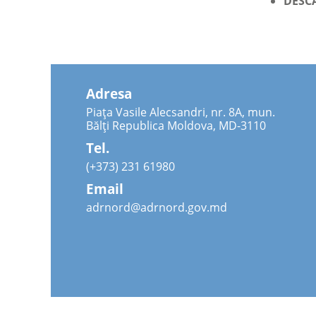
DESC
Adresa
Piața Vasile Alecsandri, nr. 8A, mun.
Bălți Republica Moldova, MD-3110
Tel.
(+373) 231 61980
Email
adrnord@adrnord.gov.md