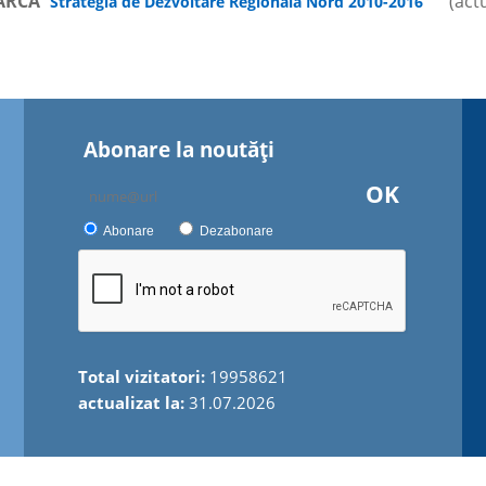
ARCĂ
(actu
Strategia de Dezvoltare Regională Nord 2010-2016
Abonare la noutăţi
OK
Abonare
Dezabonare
Total vizitatori:
19958621
actualizat la:
31.07.2026