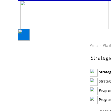
-
Prima
Plani
Strateg
Strate
Strate
Progra
Progra