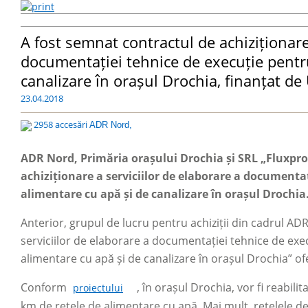
A fost semnat contractul de achiziționare
documentației tehnice de execuție pentru
canalizare în orașul Drochia, finanțat 
23.04.2018
2958 accesări
ADR Nord,
ADR Nord, Primăria orașului Drochia și SRL „Fluxproi
achiziționare a serviciilor de elaborare a documenta
alimentare cu apă și de canalizare în orașul Drochia
Anterior, grupul de lucru pentru achiziții din cadrul ADR
serviciilor de elaborare a documentației tehnice de exec
alimentare cu apă și de canalizare în orașul Drochia” of
Conform
, în orașul Drochia, vor fi reabil
proiectului
km de rețele de alimentare cu apă. Mai mult, rețelele de