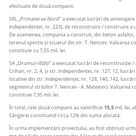
efectuate de două companii.
SRL „Primaterax-Nord” a executat lucrări de amenajare /
Independenței, nr. 223), de reconstruire / construire a
De asemenea, compania a construit, din beton asfaltic, a
terenul sportiv și scuarul din str. T. Nencev. Valoarea 
constituie cu 7,55 mil. lei.
SA „Drumuri-Bălți” a executat lucrări de reconstrucție / 
Crihan, nr. 2, 4, și str. Independenței, nr. 127, 12, lucr
locative din str. Independenței, nr. 128, 140, 142, lucrăr
segmentul străzilor T. Nencev - A. Mateevici. Valoarea c
constituie 7,95 mil. lei.
În total, cele două companii au valorificat
15,5
mil. lei, 
Sângerei constituind circa 12% din suma alocată.
În urma implementării proiectului, au fost obținuți urmă
mp de căi de acces construite; 4 locuri de joacă construi