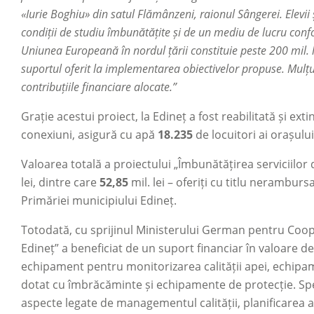
«Iurie Boghiu» din satul Flămânzeni, raionul Sângerei. Elevii
condiții de studiu îmbunătățite și de un mediu de lucru confo
Uniunea Europeană în nordul țării constituie peste 200 mil
suportul oferit la implementarea obiectivelor propuse. Mulțu
contribuțiile financiare alocate.”
Grație acestui proiect, la Edineț a fost reabilitată și ext
conexiuni, asigură cu apă
18.235
de locuitori ai orașului
Valoarea totală a proiectului „Îmbunătățirea serviciilor
lei, dintre care
52,85
mil. lei – oferiți cu titlu nerambu
Primăriei municipiului Edineț.
Totodată, cu sprijinul Ministerului German pentru Coo
Edineț” a beneficiat de un suport financiar în valoare d
echipament pentru monitorizarea calității apei, echipa
dotat cu îmbrăcăminte și echipamente de protecție. Speci
aspecte legate de managementul calității, planificarea afa