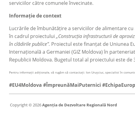
serviciilor către comunele învecinate.
Informație de context
Lucrările de îmbunătățire a serviciilor de alimentare c
în cadrul proiectului
„Construcția infrastructurii de aprovi
în clădirile publice”.
Proiectul este finanțat de Uniunea 
Internațională a Germaniei (GIZ Moldova) în parteneriat c
Republicii Moldova. Bugetul total al proiectului este de 
Pentru informații adiționale, vă rugăm să contactați: Ion Urușciuc, specialist în comun
#EU4Moldova #ÎmpreunăMaiPuternici #EchipaEuro
Copyright © 2026
Agenția de Dezvoltare Regională Nord