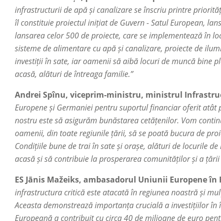
infrastructurii de apă și canalizare se înscriu printre priori
îl constituie proiectul inițiat de Guvern - Satul European, la
lansarea celor 500 de proiecte, care se implementează în loca
sisteme de alimentare cu apă și canalizare, proiecte de ilum
investiții în sate, iar oamenii să aibă locuri de muncă bine pl
acasă, alături de întreaga familie.”
Andrei Spînu, viceprim-ministru, ministrul Infrastruc
Europene și Germaniei pentru suportul financiar oferit atât pe
nostru este să asigurăm bunăstarea cetățenilor. Vom continua
oamenii, din toate regiunile țării, să se poată bucura de pro
Condițiile bune de trai în sate și orașe, alături de locurile
acasă și să contribuie la prosperarea comunităților și a țării
ES Jānis Mažeiks, ambasadorul Uniunii Europene în
infrastructura critică este atacată în regiunea noastră și mul
Aceasta demonstrează importanța crucială a investițiilor în î
Europeană a contribuit cu circa 40 de milioane de euro pentr