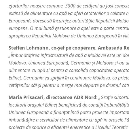
eforturilor noastre comune, 3300 de cetățeni au fost conect
extinsă de alimentare cu apă va oferi cetățenilor o calitate m
Europeană, doresc să încurajez autoritățile Republicii Moldo
europene. O mai bună gestionare a apei este o parte centrală
apropierea Republicii Moldova de Uniunea Europeană în viit
Steffen Lohmann, co-șef pe cooperare, Ambasada Re
„Îmbunătățirea infrastructurii de apă a Moldovei este un d
Moldova. Uniunea Europeană, Germania și Moldova și-au uni
alimentare cu apă și pentru a consolida capacitatea operato
Edineț. Germania va sprijini în continuare Moldova, ca priete
cetățenilor săi și pentru a merge mai departe pe drumul că
Maria Prisacari, directoarea ADR Nord
:
„Grație suportu
locuitorii orașului Edineț beneficiază de condiții îmbunătățit
Uniunea Europeană a finanțat încă patru proiecte important
îmbunătățire a serviciilor de alimentare cu apă în orașele Fă
proiecte de sporire a eficienței energetice a Liceului Teoreti