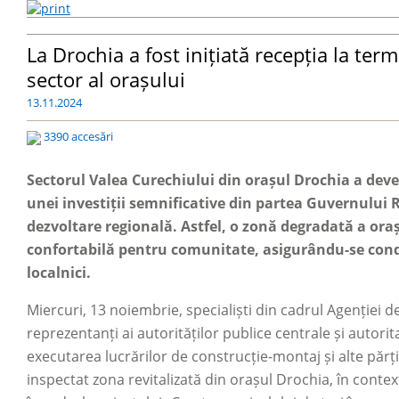
La Drochia a fost inițiată recepția la term
sector al orașului
13.11.2024
3390 accesări
Sectorul Valea Curechiului din orașul Drochia a dev
unei investiții semnificative din partea Guvernului
dezvoltare regională. Astfel, o zonă degradată a oraș
confortabilă pentru comunitate, asigurându-se condi
localnici.
Miercuri, 13 noiembrie, specialiști din cadrul Agenției
reprezentanți ai autorităților publice centrale și autor
executarea lucrărilor de construcție-montaj și alte părț
inspectat zona revitalizată din orașul Drochia, în context