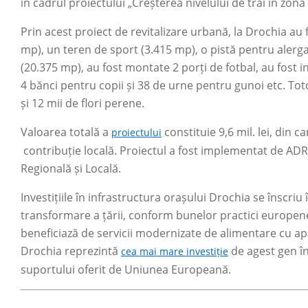
în cadrul proiectului „Creșterea nivelului de trai în zon
Prin acest proiect de revitalizare urbană, la Drochia a
mp), un teren de sport (3.415 mp), o pistă pentru alerga
(20.375 mp), au fost montate 2 porți de fotbal, au fost 
4 bănci pentru copii și 38 de urne pentru gunoi etc. Toto
și 12 mii de flori perene.
Valoarea totală a
constituie 9,6 mil. lei, din ca
proiectului
contribuție locală. Proiectul a fost implementat de AD
Regională și Locală.
Investițiile în infrastructura orașului Drochia se înscri
transformare a țării, conform bunelor practici europene
beneficiază de servicii modernizate de alimentare cu ap
Drochia reprezintă
de agest gen în
cea mai mare investiție
suportului oferit de Uniunea Europeană.