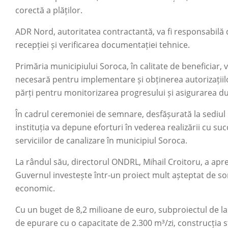
corectă a plăților.
ADR Nord, autoritatea contractantă, va fi responsabilă 
recepției și verificarea documentației tehnice.
Primăria municipiului Soroca, în calitate de beneficiar, 
necesară pentru implementare și obținerea autorizațiilo
părți pentru monitorizarea progresului și asigurarea durab
În cadrul ceremoniei de semnare, desfășurată la sediul 
instituția va depune eforturi în vederea realizării cu s
serviciilor de canalizare în municipiul Soroca.
La rândul său, directorul ONDRL, Mihail Croitoru, a apre
Guvernul investește într-un proiect mult așteptat de soro
economic.
Cu un buget de 8,2 milioane de euro, subproiectul de la
de epurare cu o capacitate de 2.300 m³/zi, construcția s