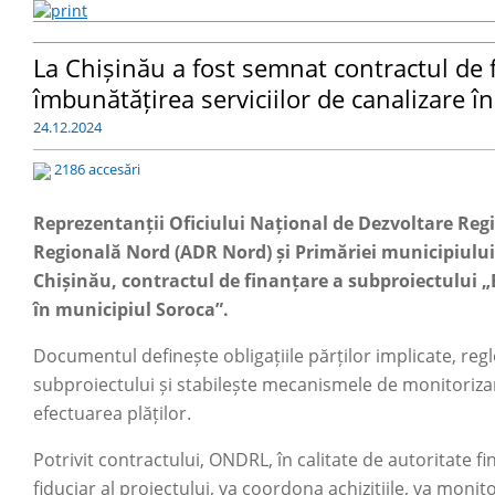
La Chișinău a fost semnat contractul de 
îmbunătățirea serviciilor de canalizare î
24.12.2024
2186 accesări
Reprezentanții Oficiului Național de Dezvoltare Reg
Regională Nord (ADR Nord) și Primăriei municipiului
Chișinău, contractul de finanțare a subproiectului „
în municipiul Soroca”.
Documentul definește obligațiile părților implicate, re
subproiectului și stabilește mecanismele de monitorizare 
efectuarea plăților.
Potrivit contractului, ONDRL, în calitate de autoritate 
fiduciar al proiectului, va coordona achizițiile, va moni