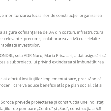
de monitorizarea lucrărilor de construcție, organizarea
va asigura cofinanțarea de 3% din costuri, infrastructura
r relevante, precum și colaborarea activă cu celelalte
ilității investițiilor.
ONDRL, șefa ADR Nord, Maria Prisacari, a dat asigurări că
ucces a subproiectului privind extinderea și îmbunătățirea
ciat efortul instituțiilor implementatoare, precizând că
ceni, care va aduce beneficii atât pe plan social, cât și
 Soroca prevede proiectarea și construcția unei noi stații
tațiilor de pompare „Centru” și „Sud”, construcția a 5,8