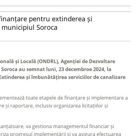
finanțare pentru extinderea și
n municipiul Soroca
ională și Locală (ONDRL), Agenției de Dezvoltare
 Soroca au semnat luni, 23 decembroe 2024, la
Extinderea și îmbunătățirea serviciilor de canalizare
glementează toate etapele de finanțare și implementare a
și raportare, inclusiv organizarea licitațiilor și
finanțatoare, va gestiona managementul financiar și
toriza progresul implementării și va asigura efectuarea