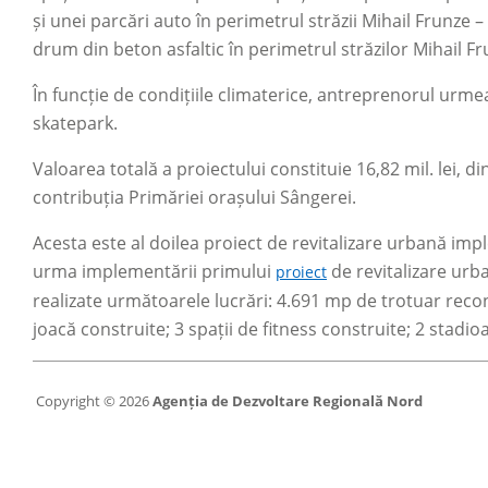
și unei parcări auto în perimetrul străzii Mihail Frunze
drum din beton asfaltic în perimetrul străzilor Mihail F
În funcție de condițiile climaterice, antreprenorul urme
skatepark.
Valoarea totală a proiectului constituie 16,82 mil. lei, din
contribuția Primăriei orașului Sângerei.
Acesta este al doilea proiect de revitalizare urbană imp
urma implementării primului
de revitalizare urba
proiect
realizate următoarele lucrări: 4.691 mp de trotuar recon
joacă construite; 3 spații de fitness construite; 2 stad
Copyright © 2026
Agenția de Dezvoltare Regională Nord