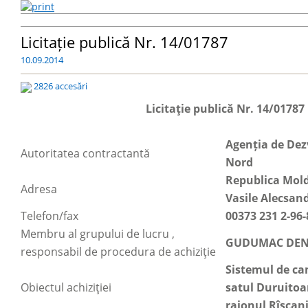
Licitație publică Nr. 14/01787
10.09.2014
2826 accesări
Licitaţie publică Nr. 14/01787
Agenția de Dez
Autoritatea contractantă
Nord
Republica Mold
Adresa
Vasile Alecsand
Telefon/fax
00373 231 2-96-
Membru al grupului de lucru ,
GUDUMAC DEN
responsabil de procedura de achiziţie
Sistemul de can
Obiectul achiziţiei
satul Duruitoar
raionul Rîşcan