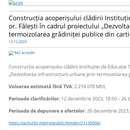
Construcția acoperișului clădirii Instituț
or. Fălești în cadrul proiectului „Dezvolt
termoizolarea grădiniței publice din carti
12.12.2023
842 accesări
Construcția acoperișului clădirii Instituției de Educație 
„Dezvoltarea infrastructurii urbane prin termoizolarea gr
Valoarea estimată fără TVA
: 2 274 070 MDL
Perioada clarificărilor
: 12 decembrie 2023, 18:50
–
26 d
Perioada de depunere a ofertelor
: 26 decembrie 2023, 
https://achizitii.md/ro/public/tender/21130006/