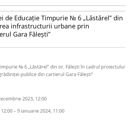
iei de Educație Timpurie № 6 „Lăstărel” din
area infrastructurii urbane prin
erul Gara Fălești”
Timpurie № 6 „Lăstărel” din or. Fălești în cadrul proiectului
ădiniței publice din cartierul Gara Fălești”
ecembrie 2023, 12:00
12:00 – 9 ianuarie 2024, 11:00