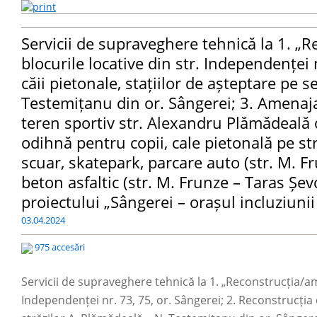
Servicii de supraveghere tehnică la 1. „R
blocurile locative din str. Independenței 
căii pietonale, stațiilor de așteptare pe 
Testemițanu din or. Sângerei; 3. Amenaja
teren sportiv str. Alexandru Plămădeală 
odihnă pentru copii, cale pietonală pe str
scuar, skatepark, parcare auto (str. M. F
beton asfaltic (str. M. Frunze – Taras Șev
proiectului „Sângerei – orașul incluziunii t
03.04.2024
975 accesări
Servicii de supraveghere tehnică la 1. „Reconstrucția/ame
Independenței nr. 73, 75, or. Sângerei; 2. Reconstrucția 