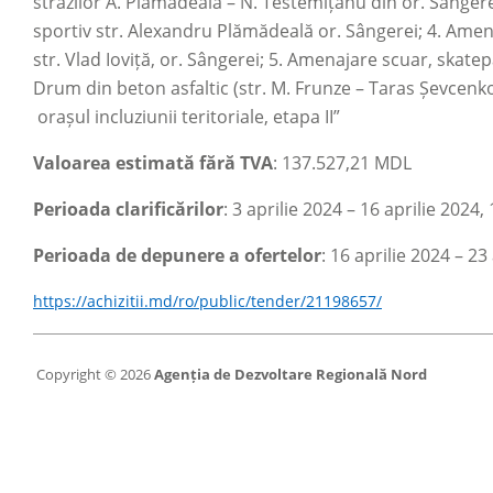
străzilor A. Plămădeală
–
N. Testemițanu din or. Sângere
sportiv str. Alexandru Plămădeală or. Sângerei; 4. Amen
str. Vlad Ioviță, or. Sângerei; 5. Amenajare scuar, skate
Drum din beton asfaltic (str. M. Frunze
–
Taras Șevcenko)
orașul incluziunii teritoriale, etapa II”
Valoarea estimată fără TVA
: 137.527,21 MDL
Perioada clarificărilor
:
3 aprilie 2024
–
16 aprilie 2024, 
Perioada de depunere a ofertelor
:
16 aprilie 2024
– 23
https://achizitii.md/ro/public/tender/21198657/
Copyright © 2026
Agenția de Dezvoltare Regională Nord