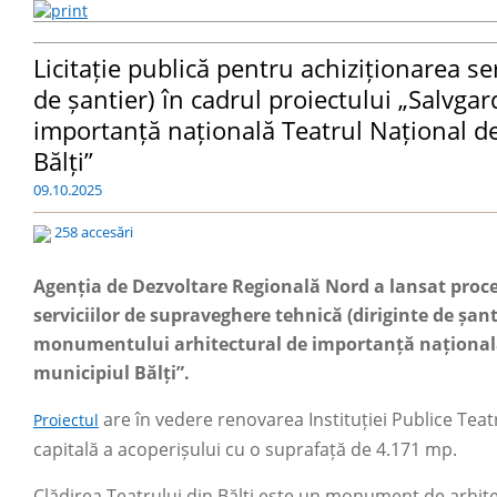
Licitație publică pentru achiziționarea se
de șantier) în cadrul proiectului „Salvg
importanță națională Teatrul Național de
Bălți”
09.10.2025
258 accesări
Agenția de Dezvoltare Regională Nord a lansat proce
serviciilor de supraveghere tehnică (diriginte de șant
monumentului arhitectural de importanță națională 
municipiul Bălți”.
are în vedere renovarea Instituției Publice Teatr
Proiectul
capitală a acoperișului cu o suprafață de 4.171 mp.
Clădirea Teatrului din Bălți este un monument de arhite