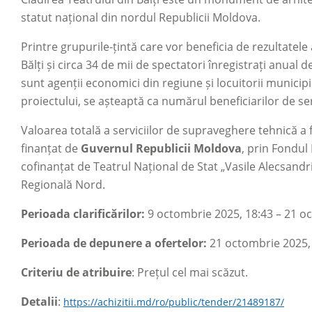
statut național din nordul Republicii Moldova.
Printre grupurile-țintă care vor beneficia de rezultatele
Bălți și circa 34 de mii de spectatori înregistrați anual de
sunt agenții economici din regiune și locuitorii municipiul
proiectului, se așteaptă ca numărul beneficiarilor de ser
Valoarea totală a serviciilor de supraveghere tehnică a 
finanțat de
Guvernul Republicii Moldova
, prin Fondul
cofinanțat de Teatrul Național de Stat „Vasile Alecsandr
Regională Nord.
Perioada clarificărilor:
9 octombrie 2025, 18:43 – 21 o
Perioada de depunere a ofertelor:
21 octombrie 2025, 
Criteriu de atribuire
: Prețul cel mai scăzut.
Detalii
:
https://achizitii.md/ro/public/tender/21489187/