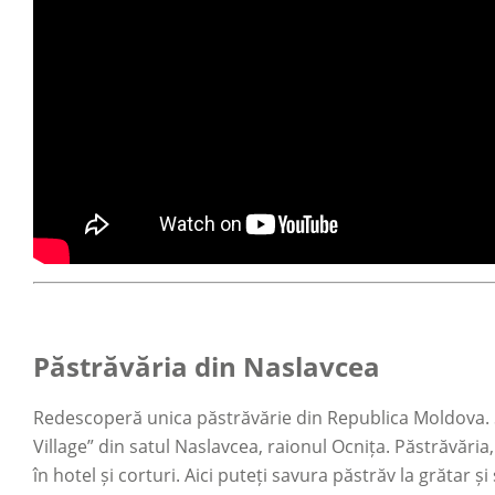
Păstrăvăria din Naslavcea
Redescoperă unica păstrăvărie din Republica Moldova. Se
Village” din satul Naslavcea, raionul Ocnița. Păstrăvări
în hotel și corturi. Aici puteți savura păstrăv la grătar ș