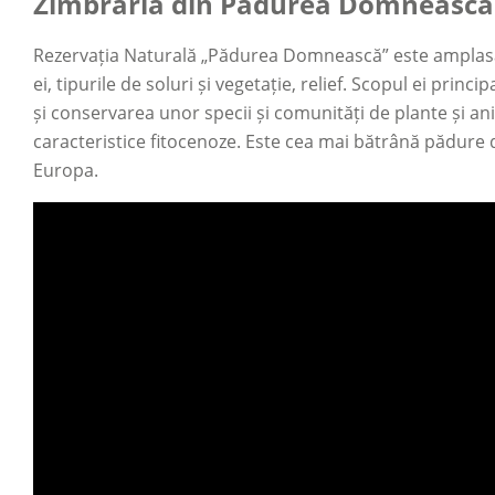
Zimbrăria din Pădurea Domnească
Rezervația Naturală „Pădurea Domnească” este amplasată
ei, tipurile de soluri și vegetație, relief. Scopul ei prin
și conservarea unor specii și comunități de plante și ani
caracteristice fitocenoze. Este cea mai bătrână pădure d
Europa.