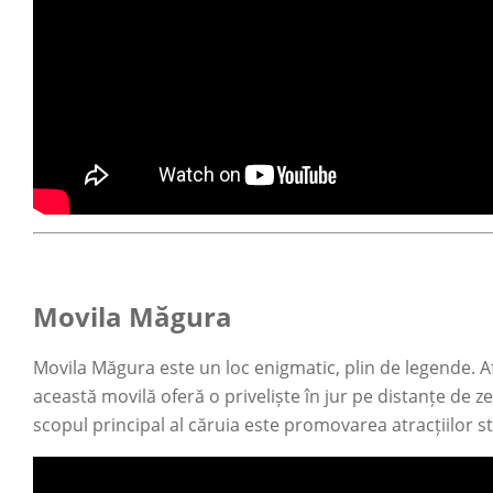
Movila Măgura
Movila Măgura este un loc enigmatic, plin de legende. Afl
această movilă oferă o priveliște în jur pe distanțe de ze
scopul principal al căruia este promovarea atracțiilor 