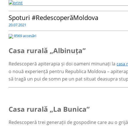
Spoturi #RedescoperăMoldova
20.07.2021
8569 accesări
Casa rurală „Albinuța”
Redescoperă apiterapia și doi oameni minunați la
casa 
o nouă experiență pentru Republica Moldova – apiterapia. 
să tragă un pui de somn pe un pat situat deasupra stupilo
Casa rurală „La Bunica”
Redescoperă trei generații de gospodine care au o grijă 