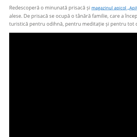
Redescoperă o minunată prisacă și
magazinul apicol „Api
alese. De prisacă se ocupă o tânără familie, care a înce
turistică pentru odihnă, pentru meditație și pentru tot c