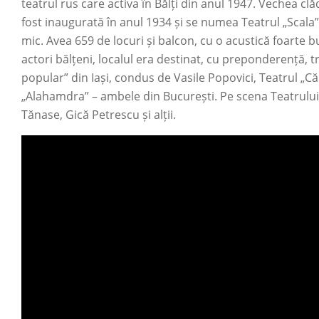
teatrul rus care activa în Bălți din anul 1947. Vechea cl
fost inaugurată în anul 1934 și se numea Teatrul „Scala
mic. Avea 659 de locuri și balcon, cu o acustică foarte b
actori bălțeni, localul era destinat, cu preponderență, tr
popular” din Iași, condus de Vasile Popovici, Teatrul „C
„Alahamdra”
–
ambele din București. Pe scena Teatrului 
Tănase, Gică Petrescu și alții.