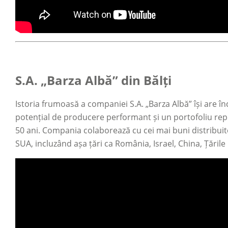
S.A. „Barza Albă” din Bălți
Istoria frumoasă a companiei S.A. „Barza Albă” își are 
potențial de producere performant și un portofoliu repre
50 ani. Compania colaborează cu cei mai buni distribuito
SUA, incluzând așa țări ca România, Israel, China, Țările 