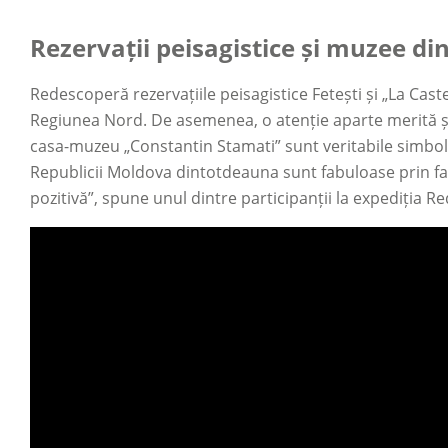
Rezervații peisagistice și muzee d
Redescoperă rezervațiile peisagistice Fetești și „La Castel
Regiunea Nord. De asemenea, o atenție aparte merită ș
casa-muzeu „Constantin Stamati” sunt veritabile simbolu
Republicii Moldova dintotdeauna sunt fabuloase prin faptul
pozitivă”, spune unul dintre participanții la expediția