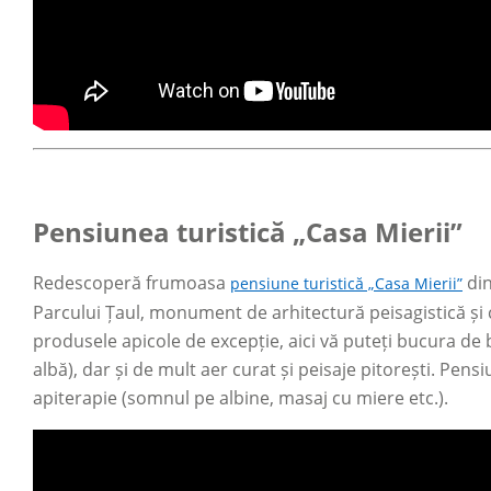
Pensiunea turistică „Casa Mierii”
Redescoperă frumoasa
din
pensiune turistică „Casa Mierii”
Parcului Țaul, monument de arhitectură peisagistică și
produsele apicole de excepție, aici vă puteți bucura de
albă), dar și de mult aer curat și peisaje pitorești. Pens
apiterapie (somnul pe albine, masaj cu miere etc.).