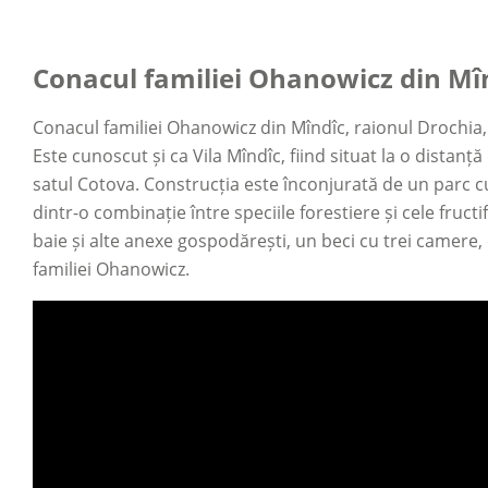
Conacul familiei Ohanowicz din Mî
Conacul familiei Ohanowicz din Mîndîc, raionul Drochia, a f
Este cunoscut și ca Vila Mîndîc, fiind situat la o distan
satul Cotova. Construcția este înconjurată de un parc 
dintr-o combinație între speciile forestiere și cele fructi
baie și alte anexe gospodărești, un beci cu trei camere,
familiei Ohanowicz.