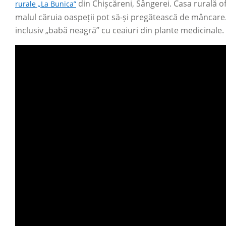
din Chișcăreni, Sângerei. Casa rurală o
rurale „La Bunica”
malul căruia oaspeții pot să-și pregătească de mâncare. 
inclusiv „babă neagră” cu ceaiuri din plante medicinale.