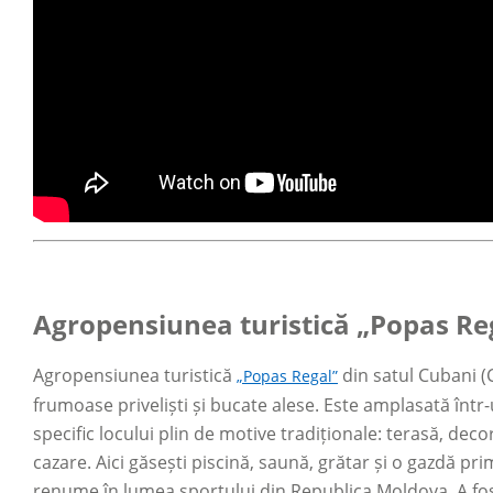
Agropensiunea turistică „Popas Re
Agropensiunea turistică
din satul Cubani (
„Popas Regal”
frumoase priveliști și bucate alese. Este amplasată într-
specific locului plin de motive tradiționale: terasă, dec
cazare. Aici găsești piscină, saună, grătar și o gazdă pr
renume în lumea sportului din Republica Moldova. A fos