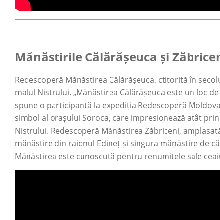
Mănăstirile Călărășeuca și Zăbric
Redescoperă Mănăstirea Călărășeuca, ctitorită în secolul a
malul Nistrului. „Mănăstirea Călărășeuca este un loc de 
spune o participantă la expediția Redescoperă Moldo
simbol al orașului Soroca, care impresionează atât prin 
Nistrului. Redescoperă Mănăstirea Zăbriceni, amplasată 
mănăstire din raionul Edineț și singura mănăstire de căl
Mănăstirea este cunoscută pentru renumitele sale ceaiur