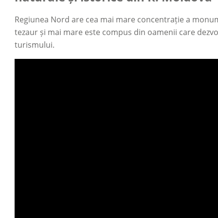
Regiunea Nord are cea mai mare concentrație a monume
tezaur și mai mare este compus din oamenii care dezvolt
turismului.