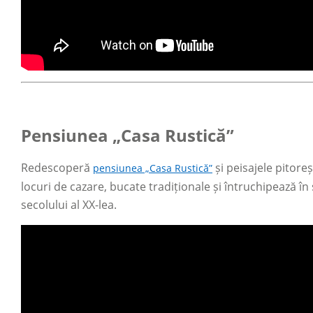
Pensiunea „Casa Rustică”
Redescoperă
și peisajele pitore
pensiunea „Casa Rustică”
locuri de cazare, bucate tradiționale și întruchipează î
secolului al XX-lea.