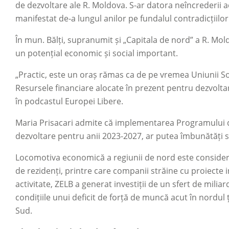
de dezvoltare ale R. Moldova. S-ar datora neîncrederii a
manifestat de-a lungul anilor pe fundalul contradicțiilor 
În mun. Bălți, supranumit și „Capitala de nord” a R. Mol
un potențial economic și social important.
„Practic, este un oraș rămas ca de pe vremea Uniunii Sovie
Resursele financiare alocate în prezent pentru dezvoltar
în podcastul Europei Libere.
Maria Prisacari admite că implementarea Programului de 
dezvoltare pentru anii 2023-2027, ar putea îmbunătăți sit
Locomotiva economică a regiunii de nord este considera
de rezidenți, printre care companii străine cu proiecte i
activitate, ZELB a generat investiții de un sfert de milia
condițiile unui deficit de forță de muncă acut în nordul ț
Sud.