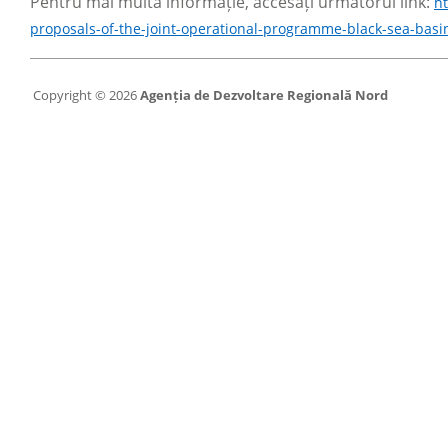
Pentru mai multă informație, accesați următorul link:
ht
proposals-of-the-joint-operational-programme-black-sea-basi
Copyright © 2026
Agenția de Dezvoltare Regională Nord