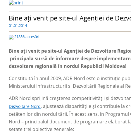
Bine ați venit pe site-ul Agenției de Dez
01.01.2014
21856 accesări
Bine ați venit pe site-ul Agenției de Dezvoltare Regi
principala sursă de informare despre implementarea 
dezvoltare regională în nordul Republicii Moldova!
Constituită în anul 2009, ADR Nord este o instituţie pu
Ministerului Infrastructurii și Dezvoltării Regionale al 
ADR Nord sprijină creșterea competitivității și dezvolta
, ajustează disparitățile și contribuie la cre
Dezvoltare Nord
cetățenilor din nordul țării. În acest sens, în Programu
Nord
– principalul document de programare elaborat la 
setate trei obiective generale: