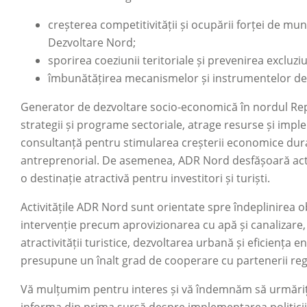
creșterea competitivității și ocupării forței de mu
Dezvoltare Nord;
sporirea coeziunii teritoriale și prevenirea excluziu
îmbunătățirea mecanismelor și instrumentelor de i
Generator de dezvoltare socio-economică în nordul Re
strategii și programe sectoriale, atrage resurse și impl
consultanță pentru stimularea creșterii economice durab
antreprenorial. De asemenea, ADR Nord desfășoară acti
o destinație atractivă pentru investitori și turiști.
Activitățile ADR Nord sunt orientate spre îndeplinirea o
intervenție precum aprovizionarea cu apă și canalizare, v
atractivității turistice, dezvoltarea urbană și eficiența en
presupune un înalt grad de cooperare cu partenerii region
Vă mulțumim pentru interes și vă îndemnăm să urmăriț
informa din prima sursă despre implementarea politicii