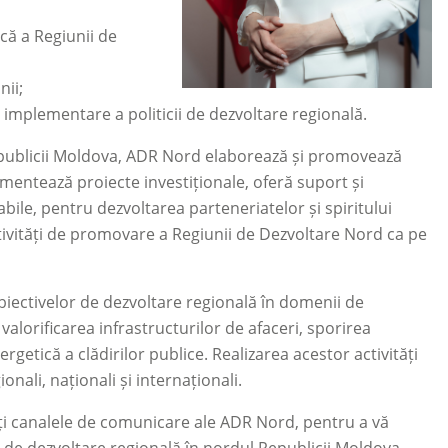
ncă a Regiunii de
nii;
mplementare a politicii de dezvoltare regională.
publicii Moldova, ADR Nord elaborează și promovează
ementează proiecte investiționale, oferă suport și
ile, pentru dezvoltarea parteneriatelor și spiritului
vități de promovare a Regiunii de Dezvoltare Nord ca pe
biectivelor de dezvoltare regională în domenii de
alorificarea infrastructurilor de afaceri, sporirea
ergetică a clădirilor publice. Realizarea acestor activități
ali, naționali și internaționali.
i canalele de comunicare ale ADR Nord, pentru a vă
 de dezvoltare regională în nordul Republicii Moldova.