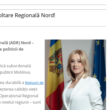
voltare Regională Nord!
onală (ADR) Nord –
politicii de
blică subordonată
Republicii Moldova.
rea durabilă a
Regiunii de
șterea calității vieții
l Operațional Regional
nivelul regiunii
–
sunt