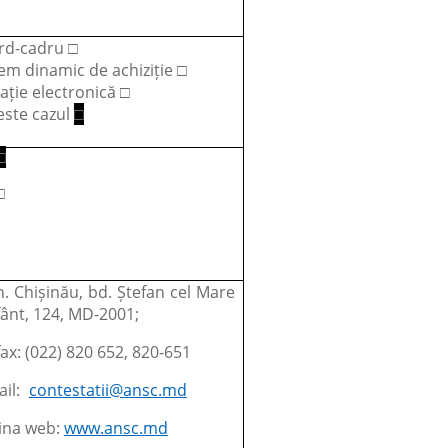
rd-cadru □
em dinamic de achiziție □
tație electronică □
este cazul
□
□
□
. Chișinău, bd. Ștefan cel Mare
fânt, 124, MD-2001;
fax: (022) 820 652, 820-651
ail:
contestatii@ansc.md
ina web:
www.ansc.md