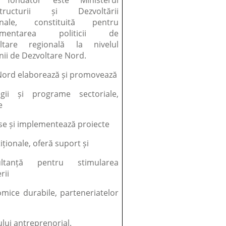
i fondator este Ministerul
astructurii și Dezvoltării
onale, constituită pentru
ementarea politicii de
oltare regională la nivelul
nii de Dezvoltare Nord.
ord elaborează și promovează
egii și programe sectoriale,
e
se și implementează proiecte
iționale, oferă suport și
ultanță pentru stimularea
rii
mice durabile, parteneriatelor
ului antreprenorial.