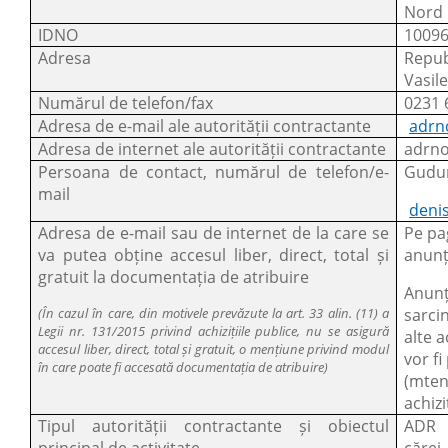
Nord
IDNO
1009
Adresa
Repub
Vasil
Numărul de telefon/fax
0231 
Adresa de e-mail ale autorității contractante
adrn
Adresa de internet ale autorității contractante
adrn
Persoana de contact, numărul de telefon/e-
Gudum
mail
deni
Adresa de e-mail sau de internet de la care se
Pe pa
va putea obține accesul liber, direct, total și
anunțu
gratuit la documentația de atribuire
Anunțu
(În cazul în care, din motivele prevăzute la art. 33 alin. (11) a
sarci
Legii nr. 131/2015 privind achizițiile publice, nu se asigură
alte 
accesul liber, direct, total și gratuit, o mențiune privind modul
vor f
în care poate fi accesată documentația de atribuire)
(mten
achizi
Tipul autorității contractante și obiectul
ADR N