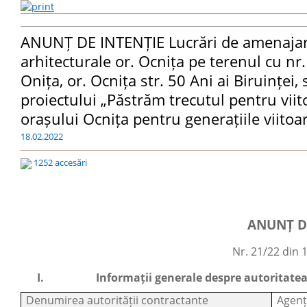
ANUNȚ DE INTENȚIE Lucrări de amenajare a
arhitecturale or. Ocnița pe terenul cu nr
Onița, or. Ocnița str. 50 Ani ai Biruinței, 
proiectului „Păstrăm trecutul pentru viito
orașului Ocnița pentru generațiile viitoa
18.02.2022
1252 accesări
ANUNȚ D
Nr. 21/22 din 
I.
Informații generale despre autoritate
Denumirea autorității contractante
Agen