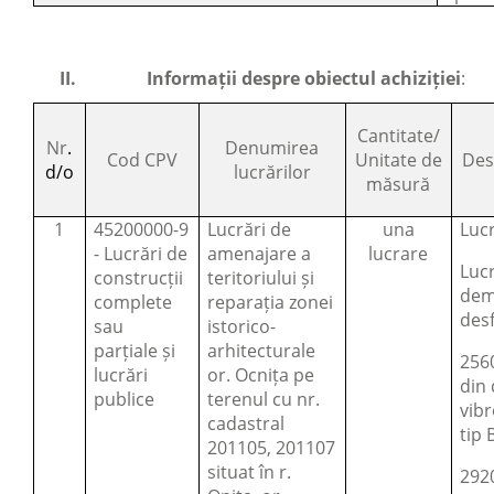
II.
Informații despre obiectul achiziției
:
Cantitate/
Nr
.
Denumirea
Cod CPV
Unitate de
Desc
d/o
lucrărilor
măsură
1
45200000-9
Lucrări de
una
Lucr
- Lucrări de
amenajare a
lucrare
Lucr
construcții
teritoriului și
dem
complete
reparația zonei
des
sau
istorico-
parțiale și
arhitecturale
2560
lucrări
or. Ocnița pe
din 
publice
terenul cu nr.
vib
cadastral
tip 
201105, 201107
situat în r.
2920