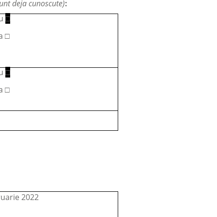
sunt deja cunoscute)
:
u
□
a □
u
□
a □
ruarie 2022