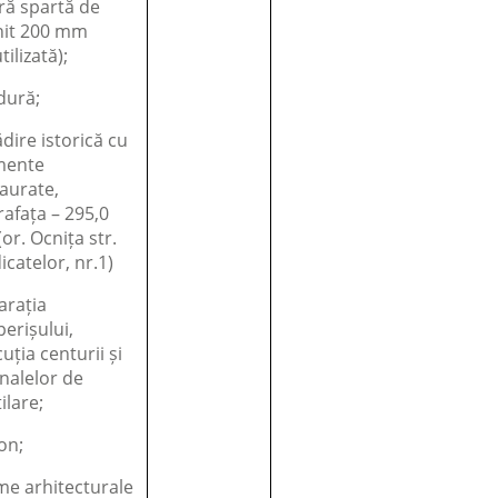
ră spartă de
nit 200 mm
tilizată);
dură;
ădire istorică cu
mente
aurate,
afața – 295,0
or. Ocnița str.
icatelor, nr.1)
arația
erișului,
uția centurii și
nalelor de
ilare;
on;
me arhitecturale