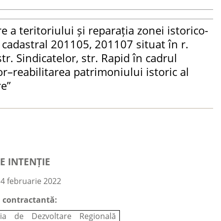
 teritoriului și reparația zonei istorico-
. cadastral 201105, 201107 situat în r.
str. Sindicatelor, str. Rapid în cadrul
r–reabilitarea patrimoniului istoric al
re”
E INTENȚIE
14 februarie 2022
a contractantă:
ția de Dezvoltare Regională