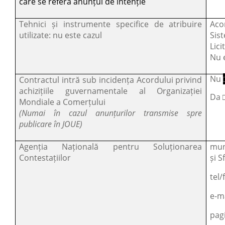
care se referă anunțul de intenție
Tehnici și instrumente specifice de atribuire
Aco
utilizate: nu este cazul
Sist
Lici
Nu 
Nu
Contractul intră sub incidența Acordului privind
achizițiile guvernamentale al Organizației
Da 
Mondiale a Comerțului
(Numai în cazul anunțurilor transmise spre
publicare în JOUE)
Agenția Națională pentru Soluționarea
mun
Contestațiilor
și S
tel/
e-m
pag