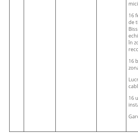
mici
16 f
de t
Biss
echi
în z
reco
16 b
zona
Lucr
cabl
16 
inst
Gard