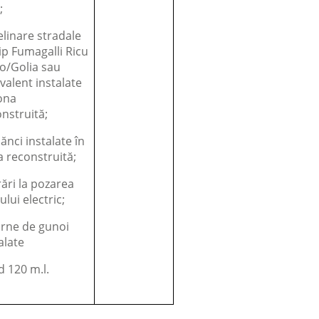
;
elinare stradale
ip Fumagalli Ricu
o/Golia sau
valent instalate
ona
nstruită;
ănci instalate în
 reconstruită;
ări la pozarea
ului electric;
urne de gunoi
alate
 120 m.l.