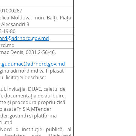
601000267
lica Moldova, mun. Bălți, Piața
e Alecsandri 8
6-19-80
ord@adrnord.gov.md
ord.md
ac Denis, 0231 2-56-46,
s.gudumac@adrnord.gov.md
gina adrnord.md va fi plasat
l licitației deschise;
l, invitația, DUAE, caietul de
ni, documentația de atribuire,
acte și procedura propriu-zisă
i plasate în SIA MTender
der.gov.md) și platforma
tii.md
ord o instituție publică, al