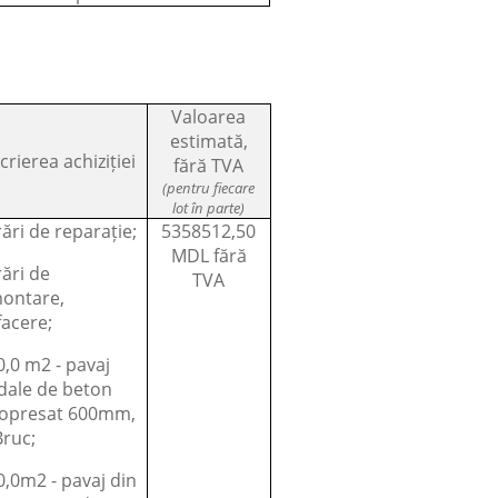
Valoarea
estimată,
rierea achiziției
fără TVA
(pentru fiecare
lot în parte)
ări de reparație;
5358512,50
MDL fără
ări de
TVA
ontare,
facere;
,0 m2 - pavaj
dale de beton
ropresat 600mm,
Bruc;
,0m2 - pavaj din