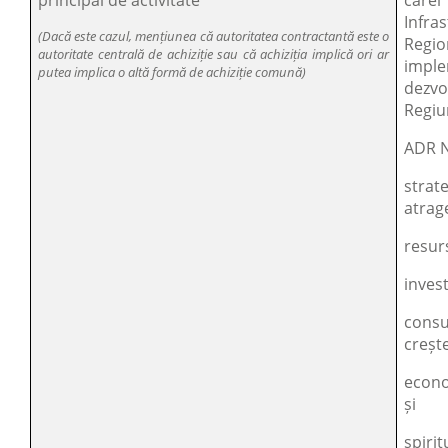
principal de activitate
căre
Infr
(Dacă este cazul, mențiunea că autoritatea contractantă este o
Regi
autoritate centrală de achiziție sau că achiziția implică ori ar
impl
putea implica o altă formă de achiziție comună)
dezv
Regiu
ADR N
strat
atrag
resur
invest
cons
crește
econo
și
spirit