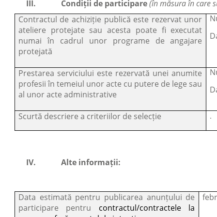
III.
Condiții de participare
(în măsura în care 
N
Contractul de achiziție publică este rezervat unor
ateliere protejate sau acesta poate fi executat
D
numai în cadrul unor programe de angajare
protejată
N
Prestarea serviciului este rezervată unei anumite
profesii în temeiul unor acte cu putere de lege sau
D
al unor acte administrative
Scurtă descriere a criteriilor de selecție
.
IV.
Alte informații:
Data estimată pentru publicarea anunțului de
feb
participare pentru
contractul/contractele la