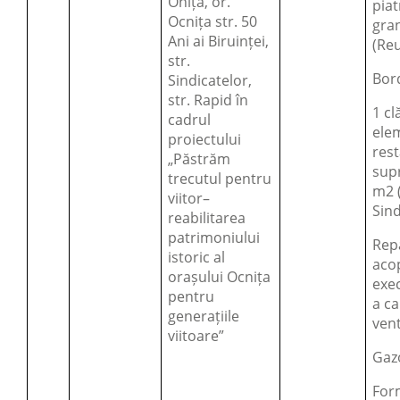
Onița, or.
piat
Ocnița str. 50
gra
Ani ai Biruinței,
(Reu
str.
Bor
Sindicatelor,
str. Rapid în
1 cl
cadrul
ele
proiectului
rest
„Păstrăm
supr
trecutul pentru
m2 (
viitor–
Sind
reabilitarea
patrimoniului
Rep
istoric al
acop
orașului Ocnița
exec
pentru
a ca
generațiile
vent
viitoare”
Gaz
For