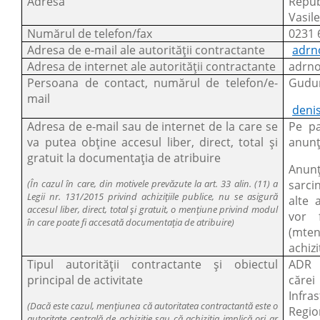
Adresa
Repub
Vasil
Numărul de telefon/fax
0231 
Adresa de e-mail ale autorității contractante
adrn
Adresa de internet ale autorității contractante
adrn
Persoana de contact, numărul de telefon/e-
Gudum
mail
deni
Adresa de e-mail sau de internet de la care se
Pe pa
va putea obține accesul liber, direct, total și
anunțu
gratuit la documentația de atribuire
Anunț
(În cazul în care, din motivele prevăzute la art. 33 alin. (11) a
sarci
Legii nr. 131/2015 privind achizițiile publice, nu se asigură
alte 
accesul liber, direct, total și gratuit, o mențiune privind modul
vor 
în care poate fi accesată documentația de atribuire)
(mte
achizi
Tipul autorității contractante și obiectul
ADR N
principal de activitate
căre
Infr
(Dacă este cazul, mențiunea că autoritatea contractantă este o
Regi
autoritate centrală de achiziție sau că achiziția implică ori ar