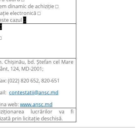
em dinamic de achiziție □
tație electronică □
este cazul
□
□
□
. Chișinău, bd. Ștefan cel Mare
fânt, 124, MD-2001;
fax: (022) 820 652, 820-651
ail:
contestatii@ansc.md
ina web:
www.ansc.md
iziționarea lucrărilor va fi
izată prin licitație deschisă.