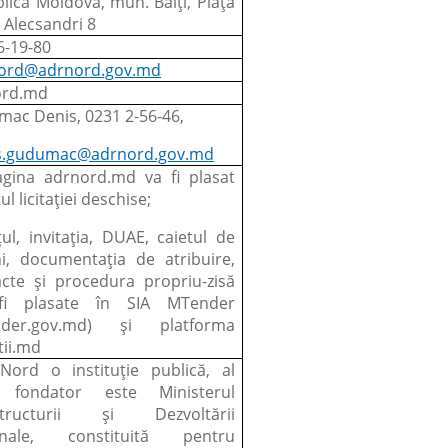
lica Moldova, mun. Bălți, Piața
e Alecsandri 8
6-19-80
ord@adrnord.gov.md
ord.md
ac Denis, 0231 2-56-46,
s.gudumac@adrnord.gov.md
gina adrnord.md va fi plasat
l licitației deschise;
ul, invitația, DUAE, caietul de
ni, documentația de atribuire,
acte și procedura propriu-zisă
fi plasate în SIA MTender
nder.gov.md) și platforma
tii.md
ord o instituție publică, al
i fondator este Ministerul
astructurii și Dezvoltării
onale, constituită pentru