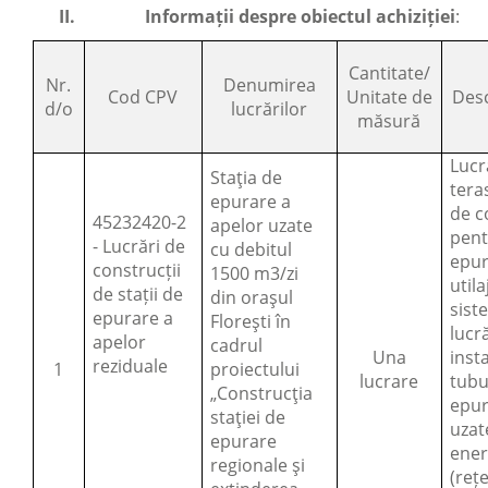
II.
Informații despre obiectul achiziției
:
Cantitate/
Nr.
Denumirea
Cod CPV
Unitate de
Desc
d/o
lucrărilor
măsură
Lucr
Stația de
tera
epurare a
de c
45232420-2
apelor uzate
pent
- Lucrări de
cu debitul
epur
construcții
1500 m3/zi
util
de stații de
din orașul
sist
epurare a
Florești în
lucr
apelor
cadrul
Una
inst
reziduale
1
proiectului
lucrare
tubu
„Construcția
epur
stației de
uzat
epurare
ener
regionale și
(rețe