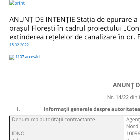
ANUNȚ DE INTENȚIE Stația de epurare a a
orașul Florești în cadrul proiectului „Con
extinderea rețelelor de canalizare în or. F
15.02.2022
1107 accesări
ANUNȚ D
Nr. 14/22 din 
I.
Informații generale despre autoritate
Denumirea autorității contractante
Agen
Nord
IDNO
1009