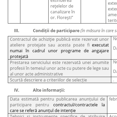
extinderea
exte
rețelelor de
exte
canalizare în
ame
or. Florești”
terit
III.
Condiții de participare
(în măsura în care 
N
Contractul de achiziție publică este rezervat unor
ateliere protejate sau acesta poate fi
executat
D
numai în cadrul unor programe de angajare
protejată
N
Prestarea serviciului este rezervată unei anumite
profesii în temeiul unor acte cu putere de lege sau
D
al unor acte administrative
Scurtă descriere a criteriilor de selecție
.
IV.
Alte informații:
Data estimată pentru publicarea anunțului de
feb
participare pentru
contractul/contractele la
care se referă anunțul de intenție
Tehnici și instrumente specifice de atribuire
Aco