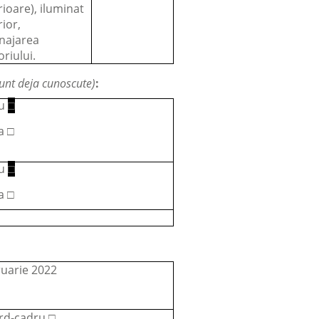
rioare), iluminat
rior,
najarea
oriului.
sunt deja cunoscute)
:
u
□
a □
u
□
a □
ruarie 2022
rd-cadru □