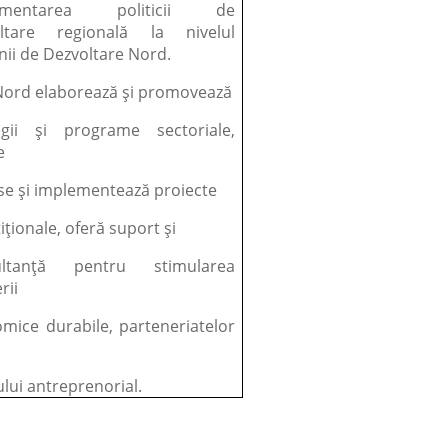
ementarea politicii de
oltare regională la nivelul
nii de Dezvoltare Nord.
ord elaborează și promovează
egii și programe sectoriale,
e
se și implementează proiecte
iționale, oferă suport și
ultanță pentru stimularea
rii
mice durabile, parteneriatelor
ului antreprenorial.