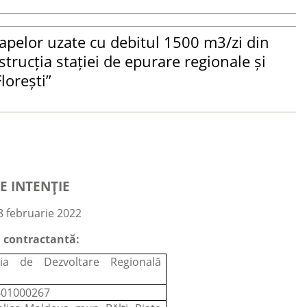
pelor uzate cu debitul 1500 m3/zi din
strucția stației de epurare regionale și
lorești”
E INTENȚIE
8 februarie 2022
a contractantă:
ția de Dezvoltare Regională
601000267