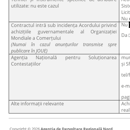
utilizate: nu este cazul
Sist
Lici
Nu 
Nu
Contractul intră sub incidența Acordului privind
achizițiile guvernamentale al Organizației
Da 
Mondiale a Comerțului
(Numai în cazul anunțurilor transmise spre
publicare în JOUE)
Agenția Națională pentru Soluționarea
mun
Contestațiilor
și S
tel/
e-m
pag
Alte informații relevante
Ach
real
Copyright © 2026
Agenția de Dezvoltare Regională Nord