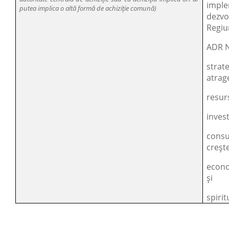
impl
putea implica o altă formă de achiziție comună)
dezv
Regiu
ADR N
strat
atrag
resur
invest
cons
crește
econo
și
spirit