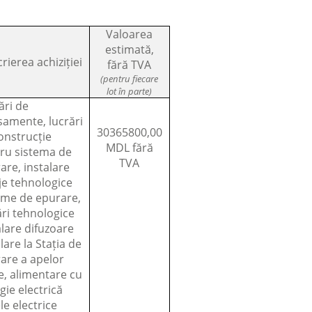
Valoarea
estimată,
rierea achiziției
fără TVA
(pentru fiecare
lot în parte)
ări de
samente, lucrări
30365800,00
onstrucție
MDL fără
ru sistema de
TVA
are, instalare
aje tehnologice
eme de epurare,
ări tehnologice
alare difuzoare
lare la Stația de
are a apelor
e, alimentare cu
gie electrică
le electrice