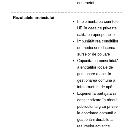
contractat
Rezultatele proiectului
Implementarea cerințelor
UE în ceea ce privește
calitatea apei potabile
Îmbunătățirea condițiilor
de mediu și reducerea
surselor de poluare
Capacitatea consolidată
a entităților locale de
gestionare a apei în
gestionarea comună a
infrastructurii de apă
Experiență partajată și
conștientizare în rândul
publicului larg cu privire
la abordarea comună a
gestionării durabile a
resurselor acvatice