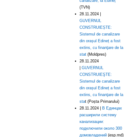
canalizare, la Edineț
(TVN)
28.11.2024 |
GUVERNUL
CONSTRUIEȘTE:
Sistemul de canalizare
din orașul Edineț a fost
extins, cu finanţare de la
stat
(Moldpres)
28.11.2024
|
GUVERNUL
CONSTRUIEŞTE:
Sistemul de canalizare
din orașul Edineț a fost
extins, cu finanţare de la
sta
t (Poșta Primarului)
28.11.2024 |
В Единцах
расширили систему
канализации:
подключили около 300
домовладений
(esp.md)