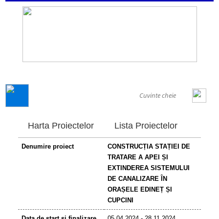
GENERAL
Harta Proiectelor
Lista Proiectelor
Denumire proiect
CONSTRUCȚIA STAȚIEI DE
TRATARE A APEI ȘI
EXTINDEREA SISTEMULUI
DE CANALIZARE ÎN
ORAȘELE EDINEȚ ȘI
CUPCINI
Data de start și finalizare
05.04.2024 - 28.11.2024