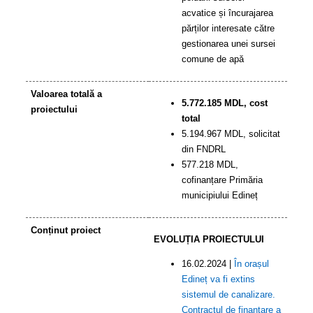
acvatice și încurajarea
părților interesate către
gestionarea unei sursei
comune de apă
Valoarea totală a
5.772.185 MDL, cost
proiectului
total
5.194.967 MDL, solicitat
din FNDRL
577.218 MDL,
cofinanțare Primăria
municipiului Edineț
Conținut proiect
EVOLUȚIA PROIECTULUI
16.02.2024 |
În orașul
Edineț va fi extins
sistemul de canalizare.
Contractul de finanțare a