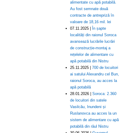
alimentate cu apă potabilă.
Au fost semnate două
contracte de antrepriză în
valoare de 18,16 mil. lei
07.11.2025 |
În șapte
localități din raionul Soroca
avansează lucrările lucrări
de construcție-montaj a
rețelelor de alimentare cu
apă potabilă din Nistru
25.11.2025 |
700 de locuitori
ai satului Alexandru cel Bun,
raionul Soroca, au acces la
apă potabilă
28.01.2026 |
Soroca: 2.360
de locuitori din satele
Vasilcău, Inundeni și
Ruslanovca au acces la un
sistem de alimentare cu apă
potabilă din râul Nistru
30.06.2026 |
Guvernul