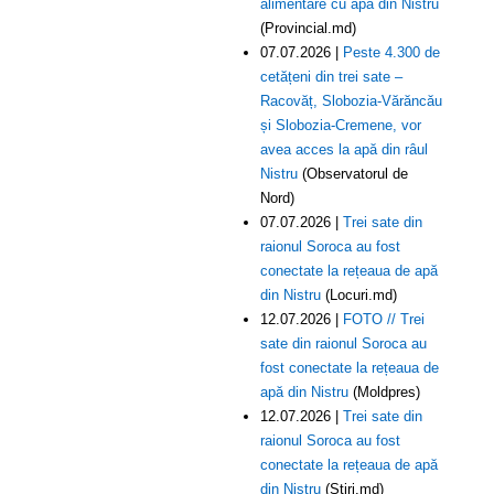
alimentare cu apă din Nistru
(Provincial.md)
07.07.2026 |
Peste 4.300 de
cetățeni din trei sate –
Racovăț, Slobozia-Vărăncău
și Slobozia-Cremene, vor
avea acces la apă din râul
Nistru
(Observatorul de
Nord)
07.07.2026 |
Trei sate din
raionul Soroca au fost
conectate la rețeaua de apă
din Nistru
(Locuri.md)
12.07.2026 |
FOTO // Trei
sate din raionul Soroca au
fost conectate la rețeaua de
apă din Nistru
(Moldpres)
12.07.2026 |
Trei sate din
raionul Soroca au fost
conectate la rețeaua de apă
din Nistru
(Știri.md)