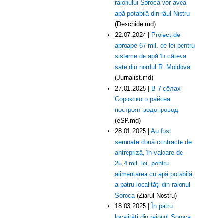
raionului Soroca vor avea
apă potabilă din râul Nistru
(Deschide.md)
22.07.2024 |
Proiect de
aproape 67 mil. de lei pentru
sisteme de apă în câteva
sate din nordul R. Moldova
(Jurnalist.md)
27.01.2025 |
В 7 сёлах
Сорокского района
построят водопровод
(eSP.md)
28.01.2025 |
Au fost
semnate două contracte de
antrepriză, în valoare de
25,4 mil. lei, pentru
alimentarea cu apă potabilă
a patru localități din raionul
Soroca
(Ziarul Nostru)
18.03.2025 |
În patru
localități din raionul Soroca