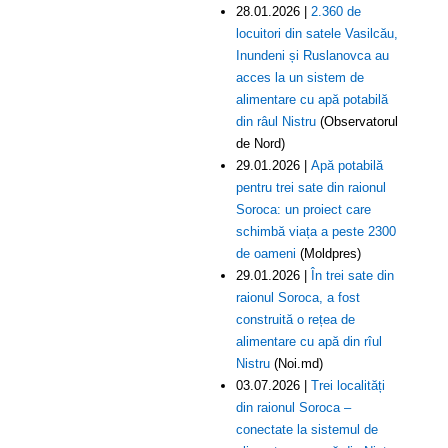
28.01.2026 |
2.360 de
locuitori din satele Vasilcău,
Inundeni și Ruslanovca au
acces la un sistem de
alimentare cu apă potabilă
din râul Nistru
(Observatorul
de Nord)
29.01.2026 |
Apă potabilă
pentru trei sate din raionul
Soroca: un proiect care
schimbă viața a peste 2300
de oameni
(Moldpres)
29.01.2026 |
În trei sate din
raionul Soroca, a fost
construită o rețea de
alimentare cu apă din rîul
Nistru
(Noi.md)
03.07.2026 |
Trei localități
din raionul Soroca –
conectate la sistemul de