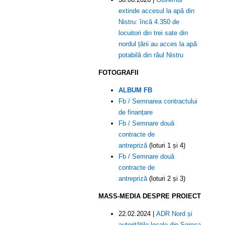
extinde accesul la apă din
Nistru: încă 4.350 de
locuitori din trei sate din
nordul țării au acces la apă
potabilă din râul Nistru
FOTOGRAFII
ALBUM FB
Fb / Semnarea contractului
de finanțare
Fb / Semnare două
contracte de
antrepriză
(loturi 1 și 4)
Fb / Semnare două
contracte de
antrepriză
(loturi 2 și 3)
MASS-MEDIA DESPRE PROIECT
22.02.2024 |
ADR Nord și
autoritățile locale din Soroca