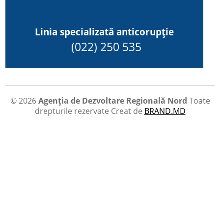
Linia specializată anticorupție
(022) 250 535
© 2026
Agenția de Dezvoltare Regională Nord
Toate
drepturile rezervate
Creat de
BRAND.MD