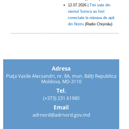
12.07.2026 |
Trei sate din
raionul Soroca au fost
conectate la rețeaua de apă
din Nistru
(Radio Chișinău)
Adresa
Piața Vasile Alecsandri, nr. 8A, mun. Bălți Republica
Moldova, MD-3110
Tel.
(+373) 231 61980
Email
adrnord@adrnord.gov.md