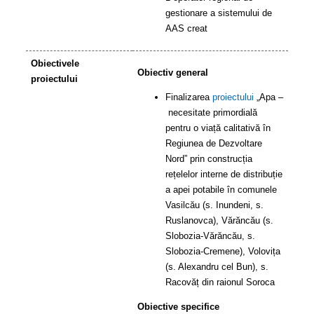
gestionare a sistemului de
AAS creat
Obiectivele
Obiectiv general
proiectului
Finalizarea
proiectului
„Apa
–
necesitate primordială
pentru o viață calitativă în
Regiunea de Dezvoltare
Nord” prin construcția
rețelelor interne de distribuție
a apei potabile în comunele
Vasilcău (s. Inundeni, s.
Ruslanovca), Vărăncău (s.
Slobozia-Vărăncău, s.
Slobozia-Cremene), Volovița
(s. Alexandru cel Bun), s.
Racovăț
din raionul Soroca
Obiective specifice