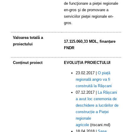
de funcţionare a pieţei regionale
en-gros şi de promovare a
serviciilor pieţei regionale en-
gros.
Valoarea totală a
1
7.115.060,33 MDL, finanțare
proiectului
FNDR
Conținut proiect
EVOLUȚIA PROIECTULUI
23.02.2017 |
O piață
regională angro va fi
construită la Râșcani
07.12.2017 |
La Râșcani
a avut loc ceremonia de
deschidere a lucrărilor de
construcție a Pieței
regionale
agricole
(riscani.md)
18.04.2018 |
Șase