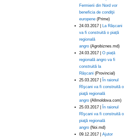
Fermierii din Nord vor
beneficia de condiţii
europene
(Prime)
24.03.2017 |
La Râșcani
va fi construită o piață
regională
angro
(Agrobiznes.md)
24.03.2017 |
O piață
regională angro va fi
construită la
Râșcani
(Provincial)
25.03.2017 |
În raionul
Rîşcani va fi construită o
piaţă regională
angro
(Allmoldova.com)
25.03.2017 |
În raionul
Rîşcani va fi construită o
piaţă regională
angro
(Noi.md)
09.12.2017 |
Ajutor