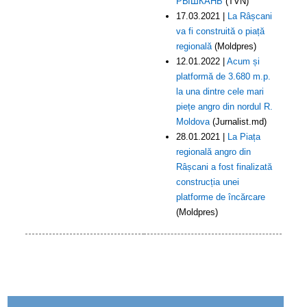
РЫШКАНЬ
(TVN)
17.03.2021 |
La Râșcani
va fi construită o piață
regională
(Moldpres)
12.01.2022 |
Acum și
platformă de 3.680 m.p.
la una dintre cele mari
piețe angro din nordul R.
Moldova
(Jurnalist.md)
28.01.2021 |
La Piața
regională angro din
Râșcani a fost finalizată
construcția unei
platforme de încărcare
(Moldpres)