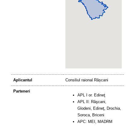
Aplicantul
Consiliul raional Râșcani
Parteneri
APL I or. Edineţ
APL II: Râşcani,
Glodeni, Edineţ, Drochia,
Soroca, Briceni
APC: MEI, MADRM