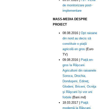
de monitorizare post-
implementare
MASS-MEDIA DESPRE
PROIECT
08.08.2016 |
Opt raioane
din nord au decis să
constituie o piață
agricolă en gros
(Euro
TV)
09.08.2016 |
Piață en-
gros la Râșcani.
Agricultorii din raioanele
Soroca, Drochia,
Donduşeni, Edineţ,
Glodeni, Briceni, Ocniţa
şi Râşcani își vor uni
forțele
(Bani.md)
18.03.2017 |
Piaţă
modernă la Râșcani.