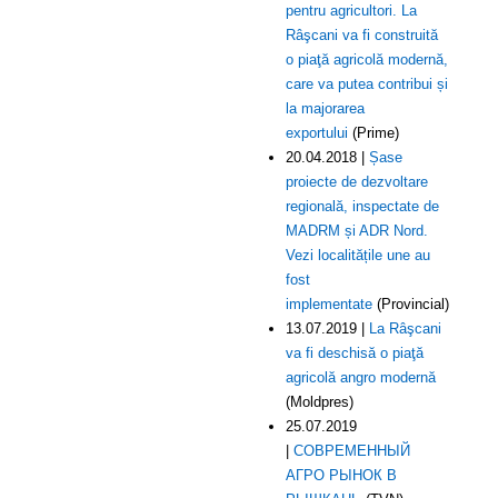
pentru agricultori. La
Râşcani va fi construită
o piaţă agricolă modernă,
care va putea contribui și
la majorarea
exportului
(Prime)
20.04.2018 |
Șase
proiecte de dezvoltare
regională, inspectate de
MADRM și ADR Nord.
Vezi localitățile une au
fost
implementate
(Provincial)
13.07.2019 |
La Râşcani
va fi deschisă o piaţă
agricolă angro modernă
(Moldpres)
25.07.2019
|
СОВРЕМЕННЫЙ
АГРО РЫНОК В