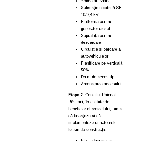
Sondă arteziană
Substație electrică SE
10/0,4 kV
Platformă pentru
generator diesel
Suprafață pentru
descărcare
Circulație și parcare a
autovehiculelor
Planificare pe verticală
50%
Drum de acces tip I
Amenajarea accesului
Etapa 2.
Consiliul Raional
Râșcani, în calitate de
beneficiar al proiectului, urma
să finanțeze și să
implementeze următoarele
lucrări de construcție:
Bloc administrativ