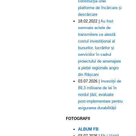
construcția unei
platforme de încărcare și
descărcare
18.02.2022 |
Au fost
semnate actele de
transmitere ce atestă
costul investițional al
bunurilor, lucrărilor și
serviciilor în cadrul
proiectului de amenajare
a pieței regionale angro
din Râșcani
03.07.2026 |
Investiții de
89,3 milioane de lei în
nordul țării, evaluate
post-implementare pentru
asigurarea durabilității
FOTOGRAFII
ALBUM FB
03.07.2026 |
Fb / Vizită