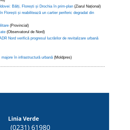
dovei: Bălți, Florești și Drochia în prim-plan
(Ziarul Național)
lorești și reabilitează un cartier periferic degradat din
litare
(Provincial)
zate
(Observatorul de Nord)
DR Nord verifică progresul lucrărilor de revitalizare urbană
 majore în infrastructură urbană
(Moldpres)
Linia Verde
(0231) 61980