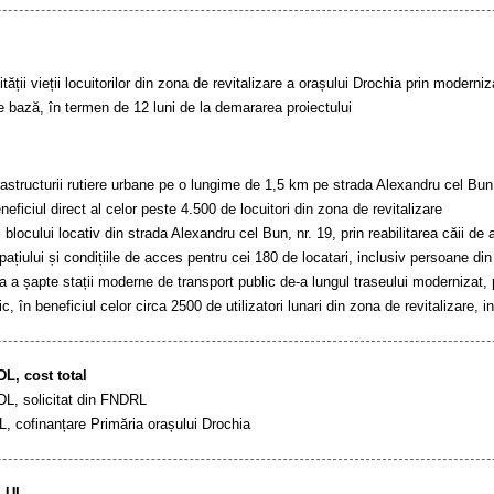
tății vieții locuitorilor din zona de revitalizare a orașului Drochia prin moderniza
de bază, în termen de 12 luni de la demararea proiectului
astructurii rutiere urbane pe o lungime de 1,5 km pe strada Alexandru cel Bun, p
neficiul direct al celor peste 4.500 de locuitori din zona de revitalizare
 blocului locativ din strada Alexandru cel Bun, nr. 19, prin reabilitarea căii d
pațiului și condițiile de acces pentru cei 180 de locatari, inclusiv persoane din
 a șapte stații moderne de transport public de-a lungul traseului modernizat, pent
ic, în beneficiul celor circa 2500 de utilizatori lunari din zona de revitalizare, in
L, cost total
L, solicitat din FNDRL
, cofinanțare Primăria orașului Drochia
LUI