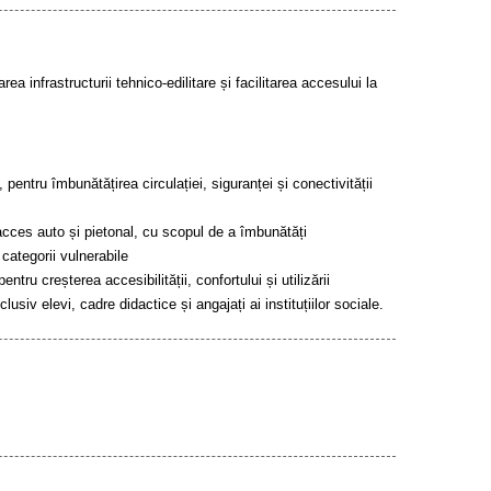
rea infrastructurii tehnico-edilitare și facilitarea accesului la
entru îmbunătățirea circulației, siguranței și conectivității
e acces auto și pietonal, cu scopul de a îmbunătăți
 categorii vulnerabile
ru creșterea accesibilității, confortului și utilizării
clusiv elevi, cadre didactice și angajați ai instituțiilor sociale.