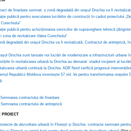
ract de finanțare semnat: o zonă degradată din orașul Drochia va fi revitaliza
tație publică pentru executarea lucrărilor de construcții în cadrul proiectului „De
 Curechiului”
tație publică pentru achiziționarea serviciilor de supraveghere tehnică (diriginte 
în zona de revitalizare Valea Curechiului”
nă degradată din orașul Drochia va fi revitalizată. Contractul de antrepriză, în
rașul Drochia sunt lansate noi lucrări de modernizare a infrastructurii urbane î
stițiile în revitalizarea urbană la Drochia au demarat: stadiul incipient al lucră
talizarea urbană continuă la Drochia: ADR Nord verifică progresul intervențiilo
rnul Republicii Moldova investește 57 mil. lei pentru transformarea orașelor D
nă
 Semnarea contractului de finanțare
 Semnarea contractului de antrepriză
 PROIECT
proiecte de dezvoltare urbană în Florești și Drochia: contracte semnate pentru 
hia și Florești au primit bani pentru două proiecte de dezvoltare urbană
(Știri.