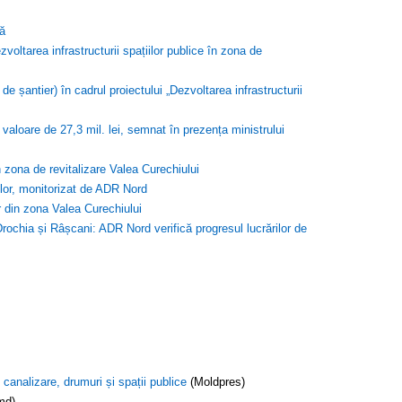
tă
zvoltarea infrastructurii spațiilor publice în zona de
de șantier) în cadrul proiectului „Dezvoltarea infrastructurii
 valoare de 27,3 mil. lei, semnat în prezența ministrului
n zona de revitalizare Valea Curechiului
rilor, monitorizat de ADR Nord
r din zona Valea Curechiului
rochia și Râșcani: ADR Nord verifică progresul lucrărilor de
canalizare, drumuri și spații publice
(Moldpres)
md)