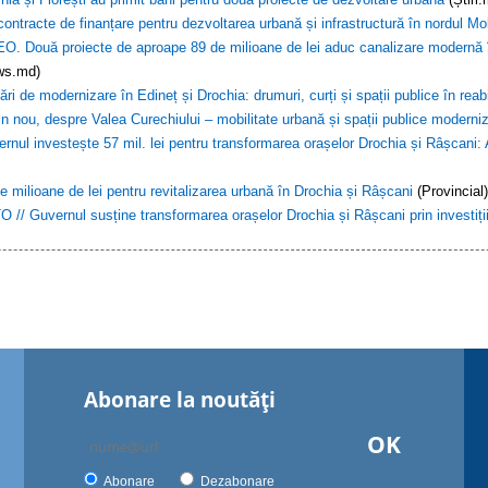
contracte de finanțare pentru dezvoltarea urbană și infrastructură în nordul Mol
O. Două proiecte de aproape 89 de milioane de lei aduc canalizare modernă în F
ws.md)
ări de modernizare în Edineț și Drochia: drumuri, curți și spații publice în reabi
in nou, despre Valea Curechiului – mobilitate urbană și spații publice moderni
rnul investește 57 mil. lei pentru transformarea orașelor Drochia și Râșcani: A
e milioane de lei pentru revitalizarea urbană în Drochia și Râșcani
(Provincial)
 // Guvernul susține transformarea orașelor Drochia și Râșcani prin investiții
Abonare la noutăţi
OK
Abonare
Dezabonare