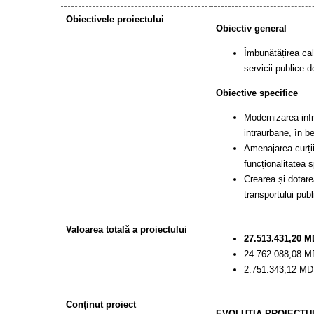
Obiectivele proiectului
Obiectiv general
Îmbunătățirea cali
servicii publice 
Obiective specifice
Modernizarea infr
intraurbane, în be
Amenajarea curții
funcționalitatea s
Crearea și dotarea
transportului publ
Valoarea totală a proiectului
27.513.431,20 MD
24.762.088,08 MD
2.751.343,12 MDL
Conținut proiect
EVOLUȚIA PROIECTU