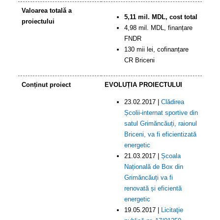
Valoarea totală a
5,11 mil. MDL, cost total
proiectului
4,98 mil. MDL, finanțare
FNDR
130 mii lei, cofinanțare
CR Briceni
Conținut proiect
EVOLUȚIA PROIECTULUI
23.02.2017 |
Clădirea
Școlii-internat sportive din
satul Grimăncăuți, raionul
Briceni, va fi eficientizată
energetic
21.03.2017 |
Școala
Națională de Box din
Grimăncăuți va fi
renovată și eficientă
energetic
19.05.2017 |
Licitaţie