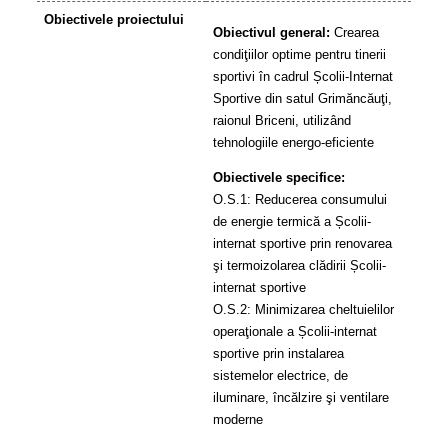
Obiectivele proiectului
Obiectivul general:
Crearea
condiţiilor optime pentru tinerii
sportivi în cadrul Școlii-Internat
Sportive din satul Grimăncăuţi,
raionul Briceni, utilizând
tehnologiile energo-eficiente
Obiectivele specifice:
O.S.1: Reducerea consumului
de energie termică a Școlii-
internat sportive prin renovarea
şi termoizolarea clădirii Școlii-
internat sportive
O.S.2: Minimizarea cheltuielilor
operaţionale a Școlii-internat
sportive prin instalarea
sistemelor electrice, de
iluminare, încălzire şi ventilare
moderne