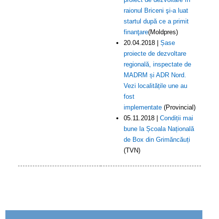
raionul Briceni şi-a luat
startul după ce a primit
finanţare
(Moldpres)
20.04.2018 |
Șase
proiecte de dezvoltare
regională, inspectate de
MADRM și ADR Nord.
Vezi localitățile une au
fost
implementate
(Provincial)
05.11.2018 |
Condiții mai
bune la Școala Națională
de Box din Grimăncăuți
(TVN)