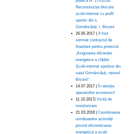
publică nr. 17/01250.
Reconstrucția blocului
școlii-internat cu profil
sportiv din s.
Grimăncăuți, r. Briceni
26.05.2017 |
A fost
semnat contractul de
finanțare pentru proiectul
„Asigurarea eficienței
energetice a clădirii
Școlii-internat sportive din
satul Grimăncăuți, raionul
Briceni"
14.07.2017 |
În atenţia
operatorilor economici!
11.10.2017|
Vizită de
monitorizare
21.03.2018 |
Coordonarea
următoarelor activități
privind eficientizarea
energetică a școlii