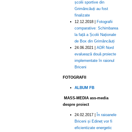
școlii sportive din
Grimăncăuți au fost
finalizate
12.12.2018 |
Fotografii
comparative: Schimbarea
la față a Școlii Naționale
de Box din Grimăncăuți
24.06.2021 |
ADR Nord
evaluează două proiecte
implementate în raionul
Briceni
FOTOGRAFII
ALBUM FB
MASS-MEDIA ass-media
despre proiect
24.02.2017 |
În raioanele
Briceni și Edineț vor fi
eficientizate energetic