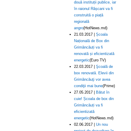
două instituții publice, iar
în raionul Râșcani va fi
construită o piață
regională
angro
(HotNews.md)
21.03.2017 |
Școala
Națională de Box din
Grimăncăuți va fi
renovată și eficientizată
energetic
(Euro TV)
22.03.2017 |
Şcoală de
box renovată. Elevii din
Grimăncăuţi vor avea
condiţii mai bune
(Prime)
27.05.2017 |
Bătut în
cuie! Școala de box din
Grimăncăuți va fi
eficientizată
energetic
(HotNews.md)
02.06.2017 |
Un nou
proiect de dezvoltare în