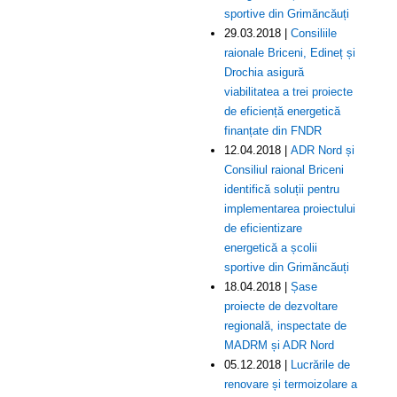
sportive din Grimăncăuți
29.03.2018 |
Consiliile
raionale Briceni, Edineț și
Drochia asigură
viabilitatea a trei proiecte
de eficiență energetică
finanțate din FNDR
12.04.2018 |
ADR Nord și
Consiliul raional Briceni
identifică soluții pentru
implementarea proiectului
de eficientizare
energetică a școlii
sportive din Grimăncăuți
18.04.2018 |
Șase
proiecte de dezvoltare
regională, inspectate de
MADRM și ADR Nord
05.12.2018 |
Lucrările de
renovare și termoizolare a