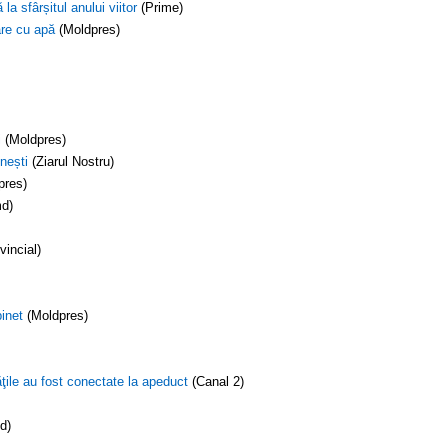
la sfârșitul anului viitor
(Prime)
are cu apă
(Moldpres)
i
(Moldpres)
nești
(Ziarul Nostru)
pres)
md)
vincial)
binet
(Moldpres)
tăţile au fost conectate la apeduct
(Canal 2)
d)