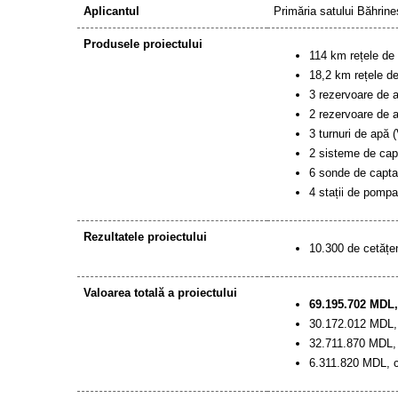
Aplicantul
Primăria satului Băhrine
Produsele proiectului
114 km rețele de 
18,2 km rețele de
3 rezervoare de a
2 rezervoare de a
3 turnuri de apă 
2 sisteme de capt
6 sonde de captar
4 stații de pompa
Rezultatele proiectului
10.300 de cetățen
Valoarea totală a proiectului
69.195.702 MDL
30.172.012 MDL,
32.711.870 MDL, 
6.311.820 MDL, co