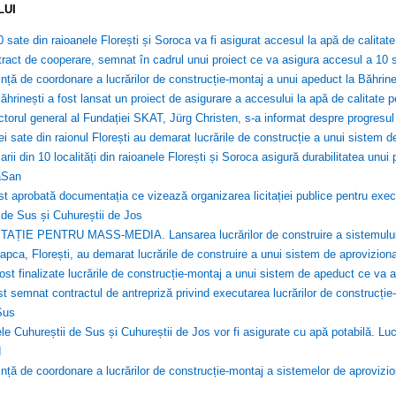
LUI
0 sate din raioanele Florești și Soroca va fi asigurat accesul la apă de calitate
ract de cooperare, semnat în cadrul unui proiect ce va asigura accesul a 10 sa
nță de coordonare a lucrărilor de construcție-montaj a unui apeduct la Băhrine
ăhrinești a fost lansat un proiect de asigurare a accesului la apă de calitate p
ctorul general al Fundației SKAT, Jürg Christen, s-a informat despre progresu
rei sate din raionul Florești au demarat lucrările de construcție a unui sistem 
arii din 10 localități din raioanele Florești și Soroca asigură durabilitatea unu
aSan
st aprobată documentația ce vizează organizarea licitației publice pentru exec
 de Sus și Cuhureștii de Jos
TAȚIE PENTRU MASS-MEDIA. Lansarea lucrărilor de construire a sistemului de
apca, Florești, au demarat lucrările de construire a unui sistem de aprovizion
ost finalizate lucrările de construcție-montaj a unui sistem de apeduct ce va a
st semnat contractul de antrepriză privind executarea lucrărilor de construcți
Sus
le Cuhureștii de Sus și Cuhureștii de Jos vor fi asigurate cu apă potabilă. Lu
d
nță de coordonare a lucrărilor de construcție-montaj a sistemelor de aprovizi