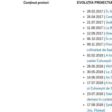
Conținut proiect
EVOLUȚIA PROIECTU
28.02.2017 |
În 1
26.04.2017 |
Cont
21.07.2017 |
Ședi
11.08.2017 |
La B
12.09.2017 |
Dire
06.10.2017 |
În t
09.11.2017 |
Prim
cofinanțat de Ap
02.02.2018 |
A fo
satele Cuhureștii
28.05.2018 |
INVI
30.05.2018 |
La J
14.06.2018 |
Au f
17.07.2018 |
A fo
și Cuhureștii de 
23.07.2018 |
Sate
demara în curân
17.08.2018 |
Ședi
Jos, Florești