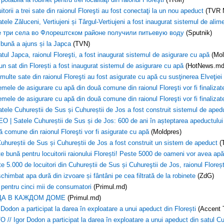
itorii a trei sate din raionul Floreşti au fost conectaţi la un nou apeduct
(TVR 
atele Zăluceni, Vertiujeni și Târgul-Vertiujeni a fost inaugurat sistemul de ali
 три села во Флорештском районе получили питьевую воду
(Sputnik)
bună a ajuns și la Japca
(TVN)
atul Japca, raionul Floreşti, a fost inaugurat sistemul de asigurare cu apă
(Mol
-un sat din Florești a fost inaugurat sistemul de asigurare cu apă
(HotNews.md
multe sate din raionul Floreşti au fost asigurate cu apă cu susţinerea Elveţiei
emele de asigurare cu apă din două comune din raionul Floreşti vor fi finalizat
emele de asigurare cu apă din două comune din raionul Floreşti vor fi finalizat
atele Cuhureștii de Sus și Cuhureștii de Jos a fost construit sistemul de aped
O | Satele Cuhureștii de Sus și de Jos: 600 de ani în așteptarea apeductului
 comune din raionul Floreşti vor fi asigurate cu apă
(Moldpres)
uhureștii de Sus și Cuhureștii de Jos a fost construit un sistem de apeduct
(
e bună pentru locuitorii raionului Florești! Peste 5000 de oameni vor avea apă 
e 5.000 de locuitori din Cuhureștii de Sus și Cuhureştii de Jos, raionul Floreșt
chimbat apa dură din izvoare și fântâni pe cea filtrată de la robinete
(ZdG)
pentru cinci mii de consumatori
(Primul.md)
ДА В КАЖДОМ ДОМЕ
(Primul.md)
 Dodon a participat la darea în exploatare a unui apeduct din Florești
(Accent 
 // Igor Dodon a participat la darea în exploatare a unui apeduct din satul Cuh