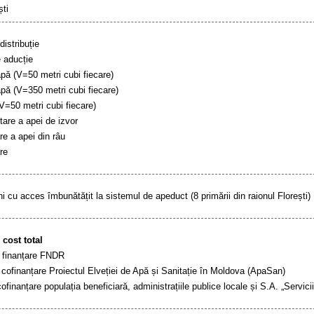
ști
distribuție
 aducție
pă (V=50 metri cubi fiecare)
pă (V=350 metri cubi fiecare)
(V=50 metri cubi fiecare)
are a apei de izvor
e a apei din râu
re
i cu acces îmbunătățit la sistemul de apeduct (8 primării din raionul Florești)
,
cost total
 finanțare FNDR
cofinanțare Proiectul Elveției de Apă și Sanitație în Moldova (ApaSan)
finanțare populația beneficiară, administrațiile publice locale și S.A. „Servici