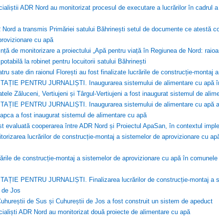
ialiștii ADR Nord au monitorizat procesul de executare a lucrărilor în cadrul a
Nord a transmis Primăriei satului Băhrinești setul de documente ce atestă costul 
provizionare cu apă
nță de monitorizare a proiectului „Apă pentru viață în Regiunea de Nord: raioa
potabilă la robinet pentru locuitorii satului Băhrinești
atru sate din raionul Florești au fost finalizate lucrările de construcție-montaj
TAȚIE PENTRU JURNALIȘTI. Inaugurarea sistemului de alimentare cu apă în sat
atele Zăluceni, Vertiujeni și Târgul-Vertiujeni a fost inaugurat sistemul de ali
ITAȚIE PENTRU JURNALIȘTI. Inaugurarea sistemului de alimentare cu apă a
apca a fost inaugurat sistemul de alimentare cu apă
st evaluată cooperarea între ADR Nord și Proiectul ApaSan, în contextul implem
torizarea lucrărilor de construcție-montaj a sistemelor de aprovizionare cu ap
ările de construcție-montaj a sistemelor de aprovizionare cu apă în comunele 
TAȚIE PENTRU JURNALIȘTI. Finalizarea lucrărilor de construcție-montaj a si
i de Jos
uhureștii de Sus și Cuhureștii de Jos a fost construit un sistem de apeduct
ialiști ADR Nord au monitorizat două proiecte de alimentare cu apă