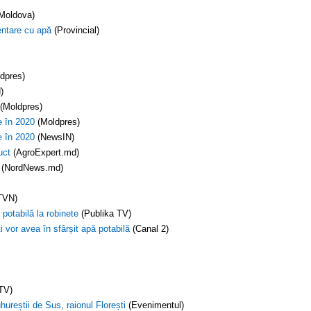
Moldova)
mentare cu apă
(Provincial)
dpres)
)
(Moldpres)
e în 2020
(Moldpres)
e în 2020
(NewsIN)
uct
(AgroExpert.md)
(NordNews.md)
TVN)
potabilă la robinete
(Publika TV)
i vor avea în sfârșit apă potabilă
(Canal 2)
TV)
ureștii de Sus, raionul Florești
(Evenimentul)