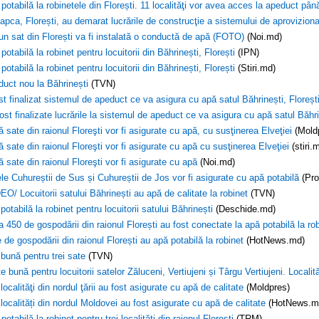
potabilă la robinetele din Florești. 11 localităţi vor avea acces la apeduct până 
apca, Florești, au demarat lucrările de construcţie a sistemului de aprovizion
-un sat din Florești va fi instalată o conductă de apă (FOTO)
(Noi.md)
potabilă la robinet pentru locuitorii din Băhrinești, Florești
(IPN)
potabilă la robinet pentru locuitorii din Băhrinești, Florești
(Stiri.md)
uct nou la Băhrinești
(TVN)
st finalizat sistemul de apeduct ce va asigura cu apă satul Băhrinești, Floreșt
ost finalizate lucrările la sistemul de apeduct ce va asigura cu apă satul Băhri
 sate din raionul Floreşti vor fi asigurate cu apă, cu susţinerea Elveţiei
(Mold
 sate din raionul Floreşti vor fi asigurate cu apă cu susţinerea Elveţiei
(stiri.
 sate din raionul Floreşti vor fi asigurate cu apă
(Noi.md)
le Cuhureștii de Sus și Cuhureștii de Jos vor fi asigurate cu apă potabilă
(Pro
EO/ Locuitorii satului Băhrinești au apă de calitate la robinet
(TVN)
potabilă la robinet pentru locuitorii satului Băhrinești
(Deschide.md)
a 450 de gospodării din raionul Florești au fost conectate la apă potabilă la ro
 de gospodării din raionul Florești au apă potabilă la robinet
(HotNews.md)
bună pentru trei sate
(TVN)
e bună pentru locuitorii satelor Zăluceni, Vertiujeni și Târgu Vertiujeni. Locali
 localităţi din nordul ţării au fost asigurate cu apă de calitate
(Moldpres)
 localități din nordul Moldovei au fost asigurate cu apă de calitate
(HotNews.m
potabilă la robinet pentru trei localităţi din raionul Floreşti
(TRM)