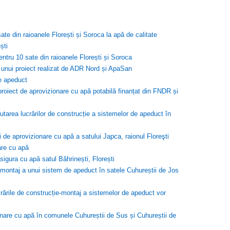
te din raioanele Florești și Soroca la apă de calitate
ști
entru 10 sate din raioanele Florești și Soroca
l unui proiect realizat de ADR Nord și ApaSan
de apeduct
i proiect de aprovizionare cu apă potabilă finanțat din FNDR și
utarea lucrărilor de construcție a sistemelor de apeduct în
 aprovizionare cu apă a satului Japca, raionul Floreşti
are cu apă
sigura cu apă satul Băhrinești, Florești
e-montaj a unui sistem de apeduct în satele Cuhureștii de Jos
crările de construcție-montaj a sistemelor de apeduct vor
onare cu apă în comunele Cuhureștii de Sus și Cuhureștii de