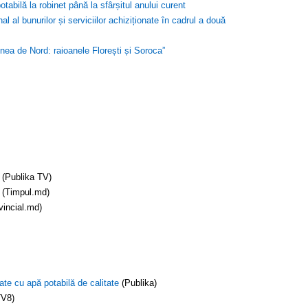
abilă la robinet până la sfârșitul anului curent
 al bunurilor și serviciilor achiziționate în cadrul a două
nea de Nord: raioanele Florești și Soroca”
(Publika TV)
(Timpul.md)
vincial.md)
nate cu apă potabilă de calitate
(Publika)
V8)