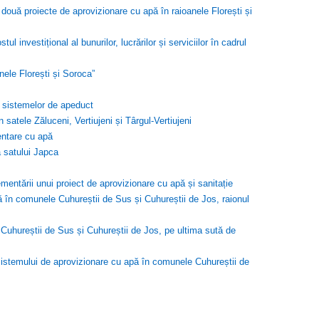
 două proiecte de aprovizionare cu apă în raioanele Florești și
investițional al bunurilor, lucrărilor și serviciilor în cadrul
nele Florești și Soroca”
 a sistemelor de apeduct
ele Zăluceni, Vertiujeni și Târgul-Vertiujeni
mentare cu apă
 satului Japca
entării unui proiect de aprovizionare cu apă și sanitație
ă în comunele Cuhureștii de Sus și Cuhureștii de Jos, raionul
Cuhureștii de Sus și Cuhureștii de Jos, pe ultima sută de
stemului de aprovizionare cu apă în comunele Cuhureștii de