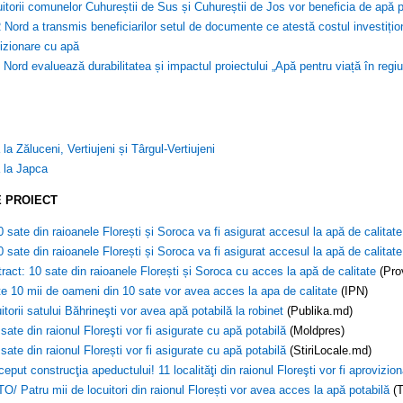
itorii comunelor Cuhureștii de Sus și Cuhureștii de Jos vor beneficia de apă pot
Nord a transmis beneficiarilor setul de documente ce atestă costul investițional
izionare cu apă
Nord evaluează durabilitatea și impactul proiectului „Apă pentru viață în regiu
la Zăluceni, Vertiujeni și Târgul-Vertiujeni
ă la Japca
 PROIECT
0 sate din raioanele Florești și Soroca va fi asigurat accesul la apă de calitate
0 sate din raioanele Florești și Soroca va fi asigurat accesul la apă de calitate
ract: 10 sate din raioanele Florești și Soroca cu acces la apă de calitate
(Pro
e 10 mii de oameni din 10 sate vor avea acces la apa de calitate
(IPN)
itorii satului Băhrineşti vor avea apă potabilă la robinet
(Publika.md)
 sate din raionul Floreşti vor fi asigurate cu apă potabilă
(Moldpres)
 sate din raionul Florești vor fi asigurate cu apă potabilă
(StiriLocale.md)
ceput construcţia apeductului! 11 localităţi din raionul Floreşti vor fi aprovizio
O/ Patru mii de locuitori din raionul Florești vor avea acces la apă potabilă
(T