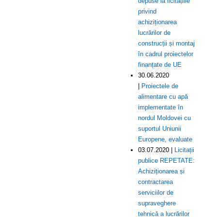
depuse la licitațiile
privind
achiziționarea
lucrărilor de
construcții și montaj
în cadrul proiectelor
finanțate de UE
30.06.2020
|
Proiectele de
alimentare cu apă
implementate în
nordul Moldovei cu
suportul Uniunii
Europene, evaluate
03.07.2020 |
Licitații
publice REPETATE:
Achiziționarea și
contractarea
serviciilor de
supraveghere
tehnică a lucrărilor