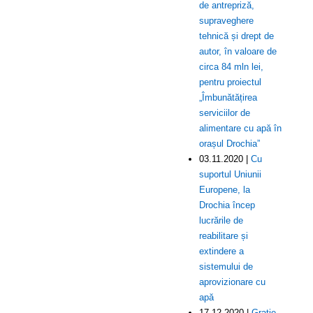
de antrepriză,
supraveghere
tehnică și drept de
autor, în valoare de
circa 84 mln lei,
pentru proiectul
„Îmbunătățirea
serviciilor de
alimentare cu apă în
orașul Drochia”
03.11.2020 |
Cu
suportul Uniunii
Europene, la
Drochia încep
lucrările de
reabilitare și
extindere a
sistemului de
aprovizionare cu
apă
17.12.2020 |
Grație