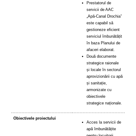
Prestatorul de
servicii de AAC
„Apă-Canal Drochia”
este capabil să
gestioneze eficient
serviciul îmbunătățit
în baza Planului de
afaceri elaborat.
Două documente
strategice raionale
și locale în sectorul
aprovizionării cu apă
și sanitație,
armonizate cu
obiectivele
strategice naționale.
Obiectivele proiectului
Acces la servicii de
apă îmbunătățite
pentru locuitorii