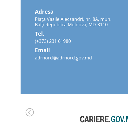
Adresa
Piața Vasile Alecsandri, nr. 8A, mun.
Bălți Republica Moldova, MD-3110
Tel.
(+373) 231 61980
Email
adrnord@adrnord.gov.md