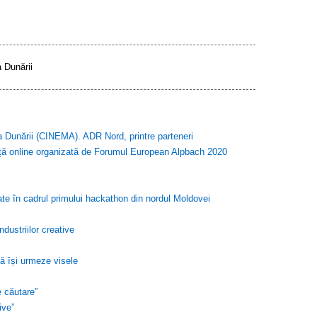
a Dunării
ea Dunării (CINEMA). ADR Nord, printre parteneri
ință online organizată de Forumul European Alpbach 2020
icate în cadrul primului hackathon din nordul Moldovei
dustriilor creative
ă își urmeze visele
e căutare”
ive”