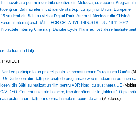
iții inovatoare pentru industriile creative din Moldova, cu suportul Programul
tudenți din Bălți au identificat idei de start-up, cu sprijinul Uniunii Europene
 15 studenți din Bălți au vizitat Digital Park, Artcor și Mediacor din Chișinău
 Forumul internațional BĂLȚI FOR CREATIVE INDUSTRIES / 18.11.2022
 Proiectele Interreg Cinema și Danube Cycle Plans au fost alese finaliste 
iere de lucru la Bălți
 PROIECT
Nord va participa la un proiect pentru economii urbane în regiunea Dunării
(M
EO/ Doi liceeni din Bălți pasionați de programare web îi îndeamnă pe tineri s
liceeni din Bălţi au realizat un film pentru ADR Nord, cu susţinerea UE
(Moldpr
/VIDEO. Conferă unicitate hainelor, transformându-le în „tablouri”. O pictoriță
nără pictoriță din Bălți transformă hainele în opere de artă
(Moldpres)