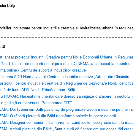
lui Bălți
ițiilor inovatoare pentru industriile creative și revitalizarea urbană în regiune
LUI
st lansat proiectul Industrii Creative pentru Noile Economii Urbane în Regiun
Nord, în calitate de partener al proiectului CINEMA, a participat la o confer
nță online / Centru de suport a industriilor creative
ucerea ADR Nord a vizitat Centrul industriilor creative „Artcor” din Chișinău
 și soluții pentru industriile creative din Regiunea de Dezvoltare Nord, identif
nță de lucru ADR Nord - Primăria mun. Bălți
TIONAR. Necesitățile tinerilor care doresc să inițieze o afacere în sectorul in
-a ședință cu partenerii. Prezentarea CITT
MA: Doi liceeni din Bălți pasionați de programare web îi îndeamnă pe tineri s
MA: O tânără pictoriță din Bălți transformă hainele în opere de artă
MA. Designer de interior: „Trăim vremuri când ideile neobișnuite sunt la mar
MA. Artistă plastică din Bălți: „Sunt sigură că fiecare om are capacități creat