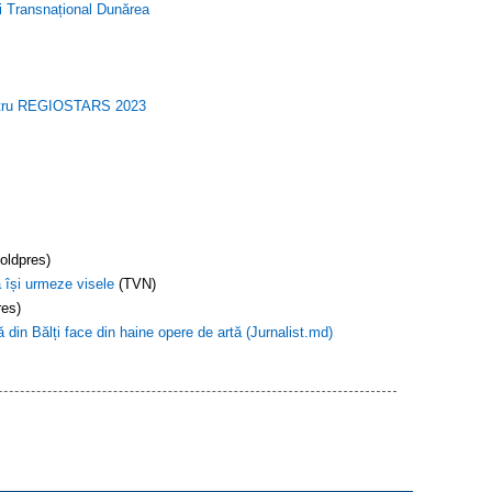
ui Transnațional Dunărea
pentru REGIOSTARS 2023
oldpres)
ă își urmeze visele
(TVN)
es)
 din Bălți face din haine opere de artă (Jurnalist.md)