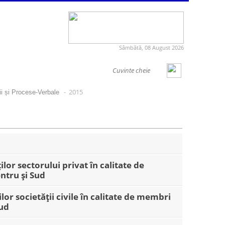
Sâmbătă, 08 August 2026
- 2015
ii și Procese-Verbale
lor sectorului privat în calitate de
ntru și Sud
or societății civile în calitate de membri
Sud