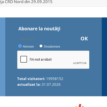
ța CRD Nord din 29.09.2015
Abonare la noutăţi
OK
Abonare
Dezabonare
Total vizitatori:
19958152
actualizat la:
31.07.2026