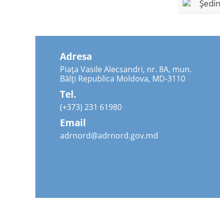
Ședin
Adresa
Piața Vasile Alecsandri, nr. 8A, mun.
Bălți Republica Moldova, MD-3110
Tel.
(+373) 231 61980
Email
adrnord@adrnord.gov.md