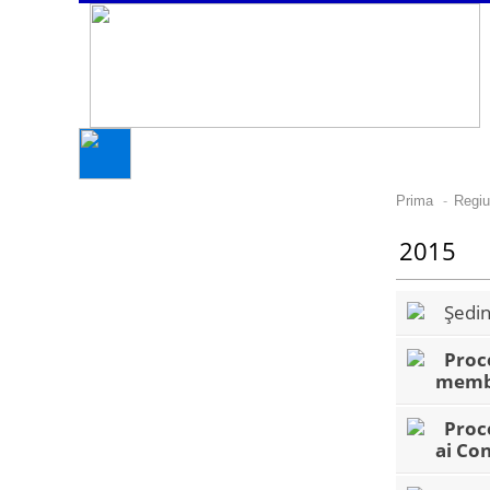
-
Prima
Regiu
2015
Ședin
Proce
membr
Proce
ai Con